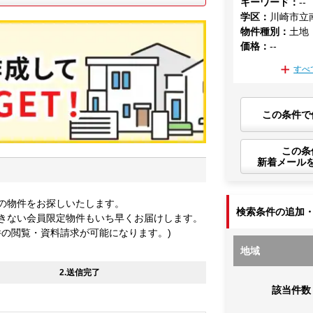
キーワード
：
--
学区
：
川崎市立
物件種別
：
土地
価格
：
--
すべ
この条件で
この条
新着メール
の物件をお探しいたします。
検索条件の追加
きない会員限定物件もいち早くお届けします。
件の閲覧・資料請求が可能になります。)
地域
2.送信完了
該当件数