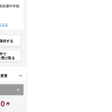
南加瀬中学校
て見る
保存する
件で
を受け取る
・変更
0
件