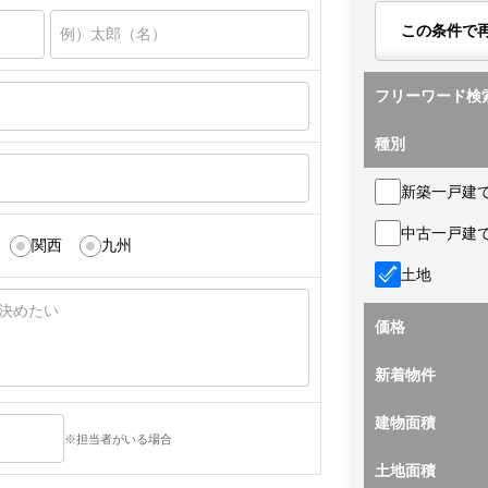
この条件で
フリーワード検
種別
新築一戸建
中古一戸建
関西
九州
土地
価格
新着物件
建物面積
※担当者がいる場合
土地面積