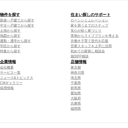
物件を探す
住まい探しのサポート
新築一戸建てから探す
ローンシミュレーション
中古一戸建てから探す
家を買うまでのステップ
土地から探す
安心が続く家づくり
地図から探す
実例からライフプランを考える
通勤・通学から探す
共働き子育て世代を応援
学区から探す
営業スタッフを上手に活用
特集から探す
初めての家探し相談会
個別FP相談
企業情報
店舗情報
会社概要
東京都
サービス一覧
神奈川県
ニュース&トピックス
埼玉県
CMギャラリー
千葉県
採用情報
群馬県
愛知県
大阪府
兵庫県
福岡県