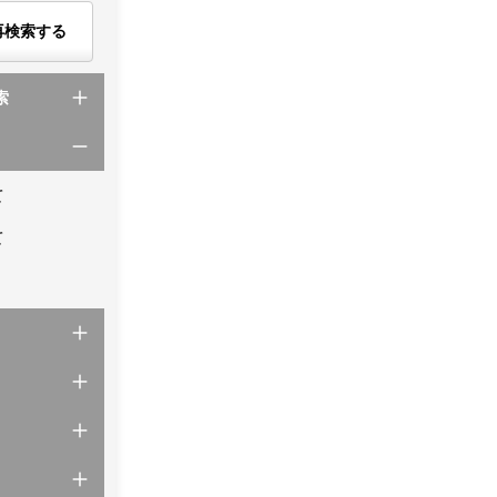
再検索する
索
て
て