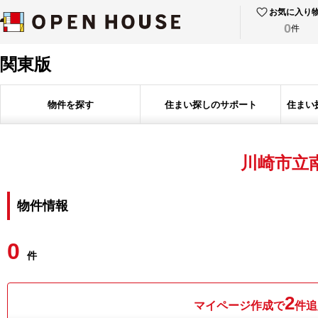
お気に入り
0
件
関東版
物件を探す
住まい探しのサポート
住まい
川崎市立
物件情報
0
件
2
マイページ作成で
件追