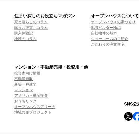
住まい探しのお役立ちマガジン
オープンハウスについて
家と暮らしのコラム
オープンハウスの家づくり
購入お役立ちコラム
地域ビルダーNo.1
購入体験記
自社物件の魅力
地域のコラム
ショールームのご紹介
こだわりの注文住宅
マンション・不動産売却・投資用・他
投資家向け情報
不動産買取
新築一戸建て
マンション
アメリカ不動産投資
おうちリンク
SNS
オープンハウスアリーナ
地域共創プロジェクト