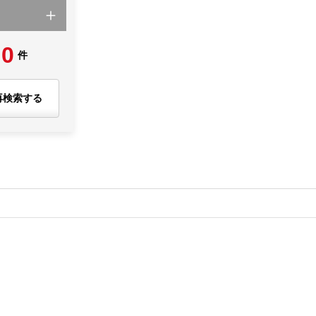
0
件
再検索する