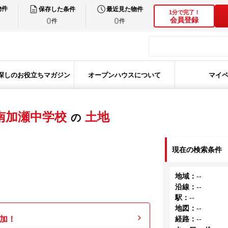
物件
保存した条件
最近見た物件
1分で完了！
0
0
会員登録
件
件
探しのお役立ちマガジン
オープンハウスについて
マイ
南加瀬中学校
土地
の
現在の検索条件
地域
：
--
沿線
：
--
駅
：
--
地図
：
--
加！
経路
：
--