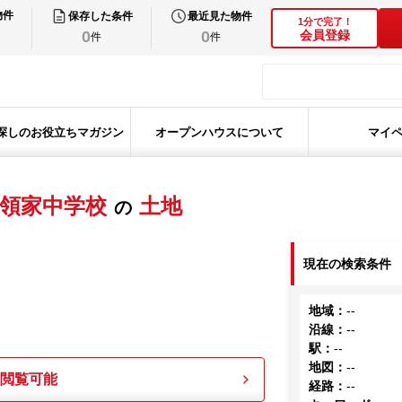
物件
保存した条件
最近見た物件
1分で完了！
0
0
会員登録
件
件
探しのお役立ちマガジン
オープンハウスについて
マイ
領家中学校
土地
の
現在の検索条件
地域
：
--
沿線
：
--
駅
：
--
地図
：
--
も閲覧可能
経路
：
--