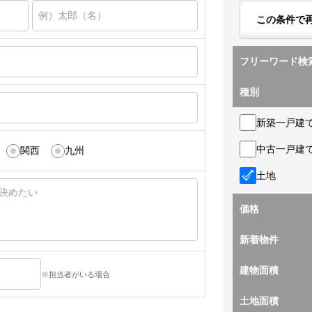
この条件で
フリーワード検
種別
新築一戸建
中古一戸建
関西
九州
土地
価格
新着物件
建物面積
※担当者がいる場合
土地面積