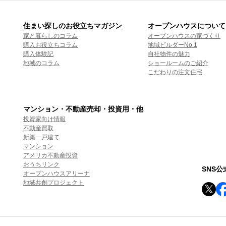
住まい探しのお役立ちマガジン
オープンハウスについて
家と暮らしのコラム
オープンハウスの家づくり
購入お役立ちコラム
地域ビルダーNo.1
購入体験記
自社物件の魅力
地域のコラム
ショールームのご紹介
こだわりの注文住宅
マンション・不動産売却・投資用・他
投資家向け情報
不動産買取
新築一戸建て
マンション
アメリカ不動産投資
おうちリンク
SNS
オープンハウスアリーナ
地域共創プロジェクト