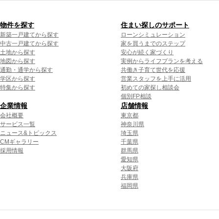
物件を探す
住まい探しのサポート
新築一戸建てから探す
ローンシミュレーション
中古一戸建てから探す
家を買うまでのステップ
土地から探す
安心が続く家づくり
地図から探す
実例からライフプランを考える
通勤・通学から探す
共働き子育て世代を応援
学区から探す
営業スタッフを上手に活用
特集から探す
初めての家探し相談会
個別FP相談
企業情報
店舗情報
会社概要
東京都
サービス一覧
神奈川県
ニュース&トピックス
埼玉県
CMギャラリー
千葉県
採用情報
群馬県
愛知県
大阪府
兵庫県
福岡県