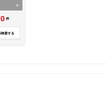
0
件
再検索する