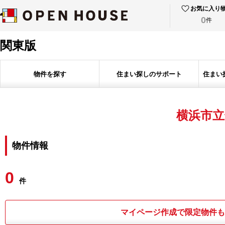
お気に入り
0
件
関東版
物件を探す
住まい探しのサポート
住まい
横浜市立
物件情報
0
件
マイページ作成で限定物件