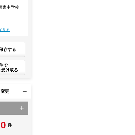
領家中学校
て見る
保存する
件で
を受け取る
・変更
0
件