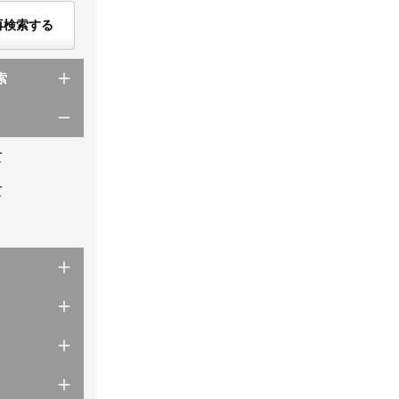
再検索する
索
て
て