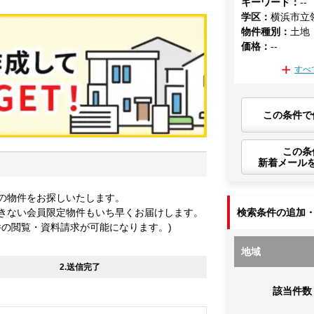
キーワード
：
--
学区
：
横浜市立
物件種別
：
土地
価格
：
--
すべ
この条件で
この条
新着メール
の物件をお探しいたします。
きない会員限定物件もいち早くお届けします。
検索条件の追加
件の閲覧・資料請求が可能になります。)
地域
2.送信完了
該当件数