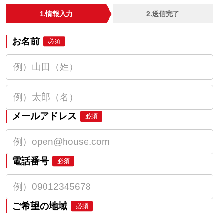
1.情報入力
2.送信完了
お名前
必須
メールアドレス
必須
電話番号
必須
ご希望の地域
必須