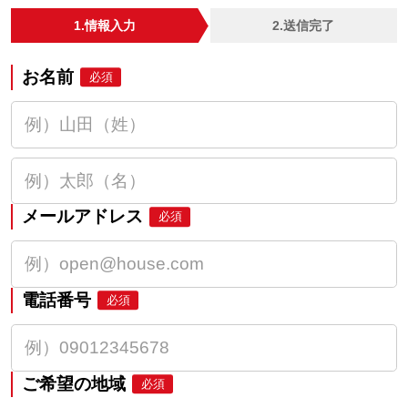
1.情報入力
2.送信完了
お名前
必須
メールアドレス
必須
電話番号
必須
ご希望の地域
必須