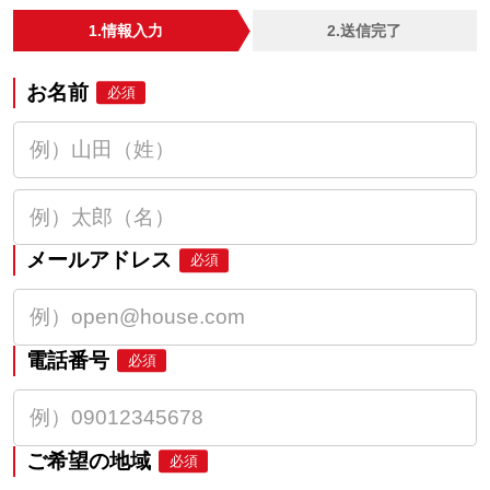
1.情報入力
2.送信完了
お名前
必須
メールアドレス
必須
電話番号
必須
ご希望の地域
必須