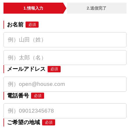
1.情報入力
2.送信完了
お名前
必須
メールアドレス
必須
電話番号
必須
ご希望の地域
必須