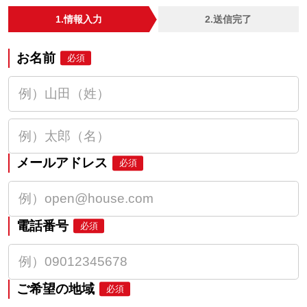
1.情報入力
2.送信完了
お名前
必須
メールアドレス
必須
電話番号
必須
ご希望の地域
必須