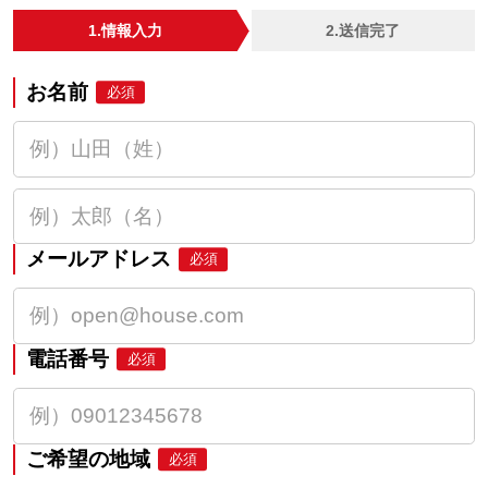
1.情報入力
2.送信完了
お名前
必須
メールアドレス
必須
電話番号
必須
ご希望の地域
必須