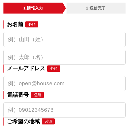
1.情報入力
2.送信完了
お名前
必須
メールアドレス
必須
電話番号
必須
ご希望の地域
必須