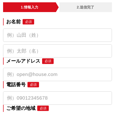
1.情報入力
2.送信完了
お名前
必須
メールアドレス
必須
電話番号
必須
ご希望の地域
必須