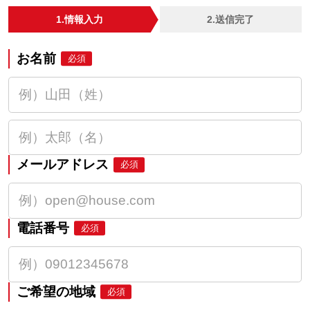
1.情報入力
2.送信完了
お名前
必須
メールアドレス
必須
電話番号
必須
ご希望の地域
必須