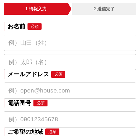
1.情報入力
2.送信完了
お名前
必須
メールアドレス
必須
電話番号
必須
ご希望の地域
必須