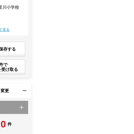
星川小学校
て見る
保存する
件で
を受け取る
・変更
0
件