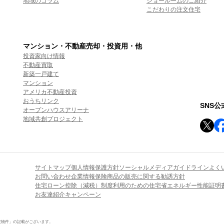
地域のコラム
ショールームのご紹介
こだわりの注文住宅
マンション・不動産売却・投資用・他
投資家向け情報
不動産買取
新築一戸建て
マンション
アメリカ不動産投資
おうちリンク
SNS
オープンハウスアリーナ
地域共創プロジェクト
サイトマップ
個人情報保護方針
ソーシャルメディアガイドライン
よく
お問い合わせ
企業情報
保険商品の販売に関する勧誘方針
住宅ローン控除（減税）制度利用のための住宅省エネルギー性能証明
お友達紹介キャンペーン
定物件」の記載がございます。