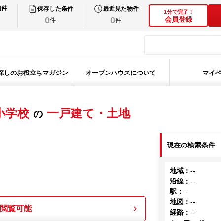
物件
保存した条件
最近見た物件
1分で完了！
0
0
会員登録
件
件
探しのお役立ちマガジン
オープンハウスについて
マイ
小学校
一戸建て・土地
の
現在の検索条件
地域
：
--
沿線
：
--
駅
：
--
地図
：
--
も閲覧可能
経路
：
--