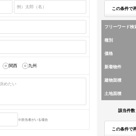
この条件で
フリーワード検
種別
価格
関西
九州
新着物件
建物面積
土地面積
該当件数
※担当者がいる場合
この条件で