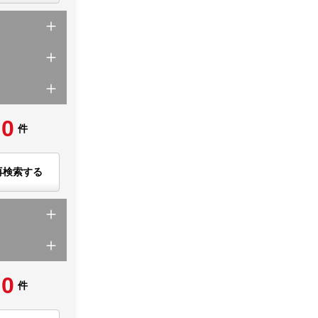
0
件
再検索する
0
件