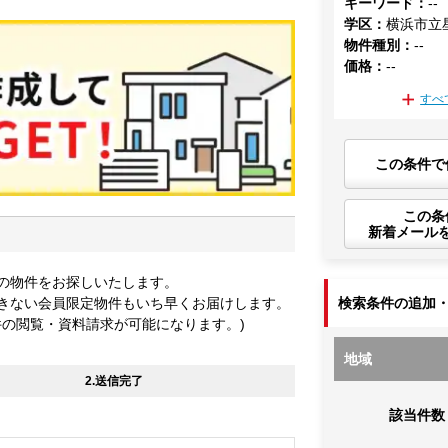
キーワード
：
--
学区
：
横浜市立
物件種別
：
--
価格
：
--
すべ
この条件で
この条
新着メール
の物件をお探しいたします。
きない会員限定物件もいち早くお届けします。
検索条件の追加
件の閲覧・資料請求が可能になります。)
地域
2.送信完了
該当件数