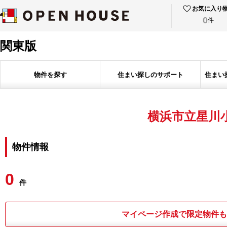
お気に入り
0
件
関東版
物件を探す
住まい探しのサポート
住まい
横浜市立星川
物件情報
0
件
マイページ作成で限定物件