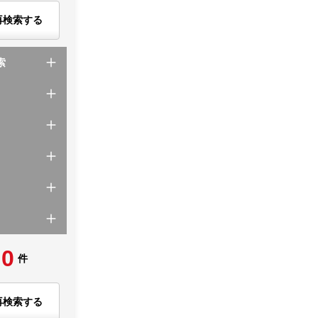
再検索する
索
0
件
再検索する