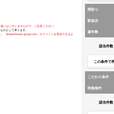
間取り
駅徒歩
り扱いはございませんので、ご注意ください。
たものとして承ります。
築年数
す。
「@openhouse-group.com」のドメインを受信できるよ
該当件数
この条件で
こだわり条件
特集物件
該当件数