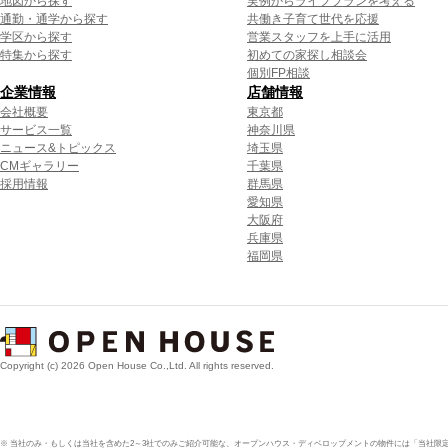
地図から探す
実例からライフプランを考える
通勤・通学から探す
共働き子育て世代を応援
学区から探す
営業スタッフを上手に活用
特集から探す
初めての家探し相談会
個別FP相談
企業情報
店舗情報
会社概要
東京都
サービス一覧
神奈川県
ニュース&トピックス
埼玉県
CMギャラリー
千葉県
採用情報
群馬県
愛知県
大阪府
兵庫県
福岡県
Copyright (c) 2026 Open House Co.,Ltd. All rights reserved.
※ 当社のみ・もしくは当社を含めた2～3社でのみご紹介可能な、オープンハウス・ディベロップメントの物件には「当社限