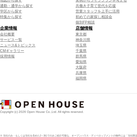
地図から探す
実例からライフプランを考える
通勤・通学から探す
共働き子育て世代を応援
学区から探す
営業スタッフを上手に活用
特集から探す
初めての家探し相談会
個別FP相談
企業情報
店舗情報
会社概要
東京都
サービス一覧
神奈川県
ニュース&トピックス
埼玉県
CMギャラリー
千葉県
採用情報
群馬県
愛知県
大阪府
兵庫県
福岡県
Copyright (c) 2026 Open House Co.,Ltd. All rights reserved.
※ 当社のみ・もしくは当社を含めた2～3社でのみご紹介可能な、オープンハウス・ディベロップメントの物件には「当社限