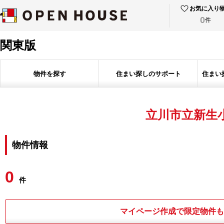
お気に入り
0
件
関東版
物件を探す
住まい探しのサポート
住まい
立川市立新生
物件情報
0
件
マイページ作成で限定物件