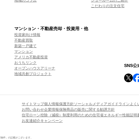
地域のコラム
ショールームのご紹介
こだわりの注文住宅
マンション・不動産売却・投資用・他
投資家向け情報
不動産買取
新築一戸建て
マンション
アメリカ不動産投資
おうちリンク
SNS
オープンハウスアリーナ
地域共創プロジェクト
サイトマップ
個人情報保護方針
ソーシャルメディアガイドライン
よく
お問い合わせ
企業情報
保険商品の販売に関する勧誘方針
住宅ローン控除（減税）制度利用のための住宅省エネルギー性能証明
お友達紹介キャンペーン
定物件」の記載がございます。