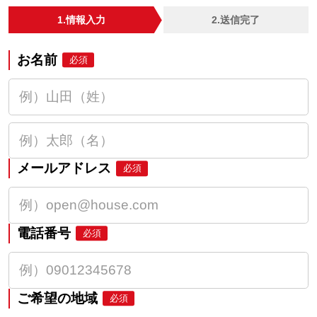
1.情報入力
2.送信完了
お名前
必須
メールアドレス
必須
電話番号
必須
ご希望の地域
必須