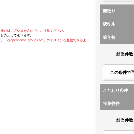
間取り
駅徒歩
り扱いはございませんので、ご注意ください。
たものとして承ります。
築年数
す。
「@openhouse-group.com」のドメインを受信できるよ
該当件数
この条件で
こだわり条件
特集物件
該当件数