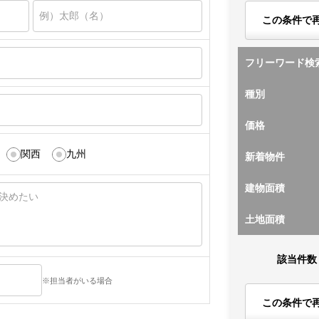
この条件で
フリーワード検
種別
価格
関西
九州
新着物件
建物面積
土地面積
該当件数
※担当者がいる場合
この条件で