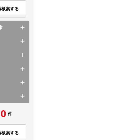
再検索する
索
0
件
再検索する