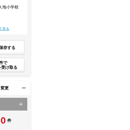
久地小学校
て見る
保存する
件で
を受け取る
・変更
0
件