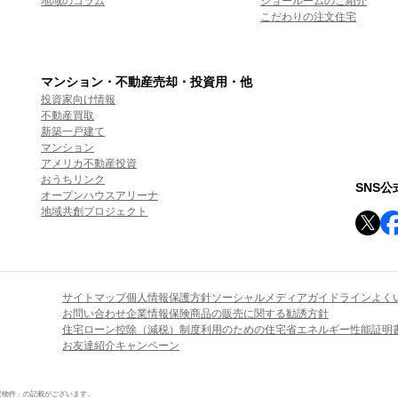
地域のコラム
ショールームのご紹介
こだわりの注文住宅
マンション・不動産売却・投資用・他
投資家向け情報
不動産買取
新築一戸建て
マンション
アメリカ不動産投資
おうちリンク
SNS
オープンハウスアリーナ
地域共創プロジェクト
サイトマップ
個人情報保護方針
ソーシャルメディアガイドライン
よく
お問い合わせ
企業情報
保険商品の販売に関する勧誘方針
住宅ローン控除（減税）制度利用のための住宅省エネルギー性能証明
お友達紹介キャンペーン
定物件」の記載がございます。