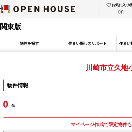
お気に入り
0
件
関東版
物件を探す
住まい探しのサポート
住まい
川崎市立久地
物件情報
0
件
マイページ作成で限定物件