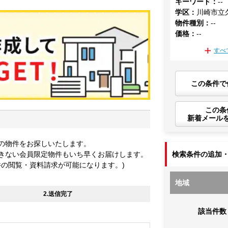
キーワード
：
--
学区
：
川崎市立
物件種別
：
--
価格
：
--
すべ
この条件で
この条
新着メール
の物件をお探しいたします。
きない会員限定物件もいち早くお届けします。
検索条件の追加
件の閲覧・資料請求が可能になります。)
地域
2.送信完了
該当件数