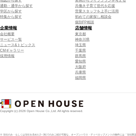
地図から探す
実例からライフプランを考える
通勤・通学から探す
共働き子育て世代を応援
学区から探す
営業スタッフを上手に活用
特集から探す
初めての家探し相談会
個別FP相談
企業情報
店舗情報
会社概要
東京都
サービス一覧
神奈川県
ニュース&トピックス
埼玉県
CMギャラリー
千葉県
採用情報
群馬県
愛知県
大阪府
兵庫県
福岡県
Copyright (c) 2026 Open House Co.,Ltd. All rights reserved.
※ 当社のみ・もしくは当社を含めた2～3社でのみご紹介可能な、オープンハウス・ディベロップメントの物件には「当社限