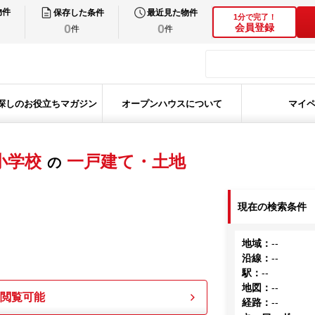
物件
保存した条件
最近見た物件
1分で完了！
0
0
会員登録
件
件
探しのお役立ちマガジン
オープンハウスについて
マイ
小学校
一戸建て・土地
の
現在の検索条件
地域
：
--
沿線
：
--
駅
：
--
地図
：
--
も閲覧可能
経路
：
--