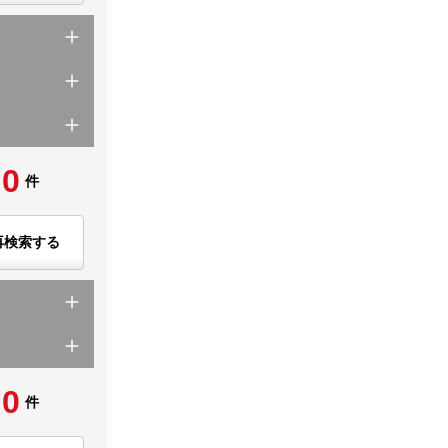
0
件
再検索する
0
件