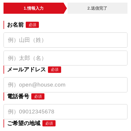
1.情報入力
2.送信完了
お名前
必須
メールアドレス
必須
電話番号
必須
ご希望の地域
必須