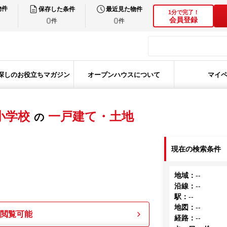
物件
保存した条件
最近見た物件
1分で完了！
0
0
会員登録
件
件
探しのお役立ちマガジン
オープンハウスについて
マイ
小学校
一戸建て・土地
の
現在の検索条件
地域
：
--
沿線
：
--
駅
：
--
地図
：
--
も閲覧可能
経路
：
--