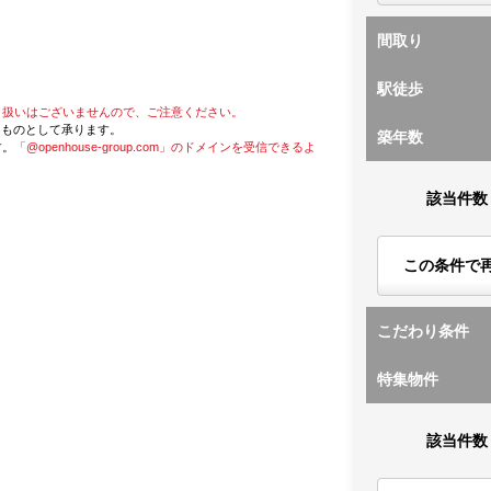
間取り
駅徒歩
り扱いはございませんので、ご注意ください。
たものとして承ります。
築年数
す。
「@openhouse-group.com」のドメインを受信できるよ
該当件数
この条件で
こだわり条件
特集物件
該当件数