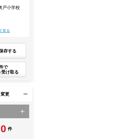
奥戸小学校
て見る
保存する
件で
を受け取る
・変更
0
件