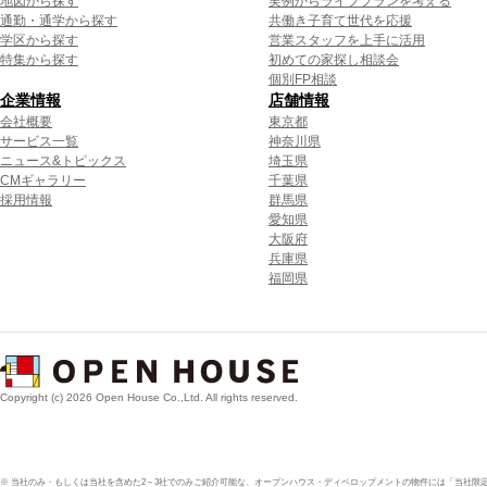
地図から探す
実例からライフプランを考える
通勤・通学から探す
共働き子育て世代を応援
学区から探す
営業スタッフを上手に活用
特集から探す
初めての家探し相談会
個別FP相談
企業情報
店舗情報
会社概要
東京都
サービス一覧
神奈川県
ニュース&トピックス
埼玉県
CMギャラリー
千葉県
採用情報
群馬県
愛知県
大阪府
兵庫県
福岡県
Copyright (c) 2026 Open House Co.,Ltd. All rights reserved.
※ 当社のみ・もしくは当社を含めた2～3社でのみご紹介可能な、オープンハウス・ディベロップメントの物件には「当社限