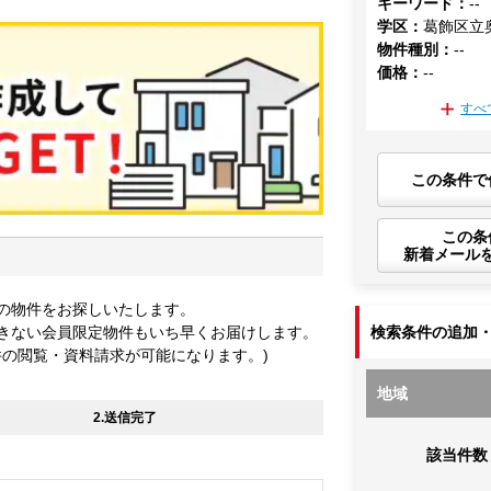
キーワード
：
--
学区
：
葛飾区立
物件種別
：
--
価格
：
--
すべ
この条件で
この条
新着メール
の物件をお探しいたします。
きない会員限定物件もいち早くお届けします。
検索条件の追加
件の閲覧・資料請求が可能になります。)
地域
2.送信完了
該当件数