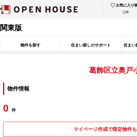
お気に入り
0
件
関東版
物件を探す
住まい探しのサポート
住まい
葛飾区立奥戸
物件情報
0
件
マイページ作成で限定物件