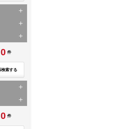
0
件
再検索する
0
件