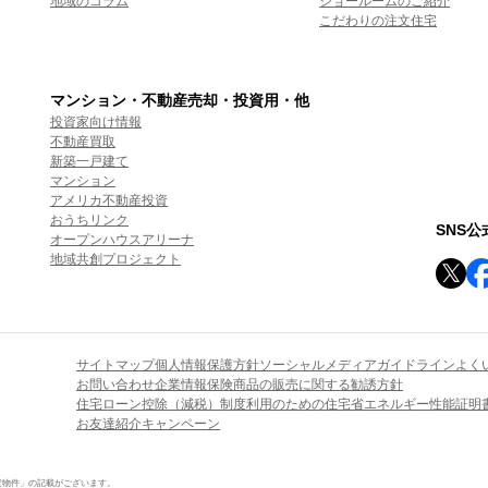
地域のコラム
ショールームのご紹介
こだわりの注文住宅
マンション・不動産売却・投資用・他
投資家向け情報
不動産買取
新築一戸建て
マンション
アメリカ不動産投資
おうちリンク
SNS
オープンハウスアリーナ
地域共創プロジェクト
サイトマップ
個人情報保護方針
ソーシャルメディアガイドライン
よく
お問い合わせ
企業情報
保険商品の販売に関する勧誘方針
住宅ローン控除（減税）制度利用のための住宅省エネルギー性能証明
お友達紹介キャンペーン
定物件」の記載がございます。