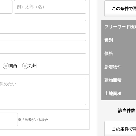
この条件で
フリーワード検
種別
価格
関西
九州
新着物件
建物面積
土地面積
該当件数
※担当者がいる場合
この条件で