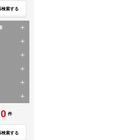
再検索する
索
0
件
再検索する