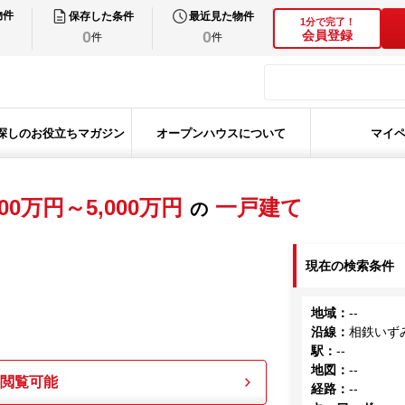
物件
保存した条件
最近見た物件
1分で完了！
0
0
会員登録
件
件
探しのお役立ちマガジン
オープンハウスについて
マイ
00万円～5,000万円
一戸建て
の
現在の検索条件
地域
：
--
沿線
：
相鉄いず
駅
：
--
地図
：
--
も閲覧可能
経路
：
--