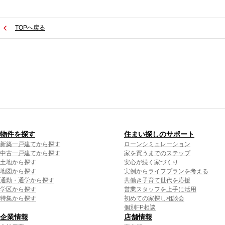
TOPへ戻る
物件を探す
住まい探しのサポート
新築一戸建てから探す
ローンシミュレーション
中古一戸建てから探す
家を買うまでのステップ
土地から探す
安心が続く家づくり
地図から探す
実例からライフプランを考える
通勤・通学から探す
共働き子育て世代を応援
学区から探す
営業スタッフを上手に活用
特集から探す
初めての家探し相談会
個別FP相談
企業情報
店舗情報