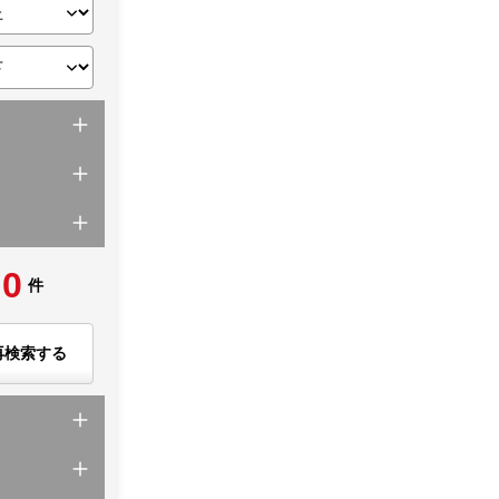
0
件
再検索する