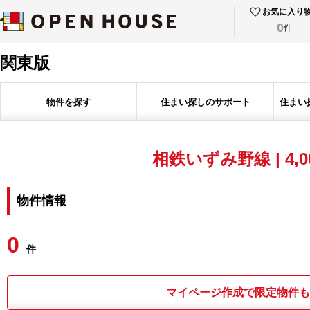
お気に入り
0
件
関東版
物件を探す
住まい探しのサポート
住まい
相鉄いずみ野線 | 4,0
物件情報
0
件
マイページ作成で限定物件