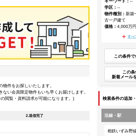
キーワード
：
--
学区
：
--
物件種別
：
新築
古一戸建て
価格
：
4,000万
すべ
この条件で
この条
新着メール
の物件をお探しいたします。
きない会員限定物件もいち早くお届けします。
件の閲覧・資料請求が可能になります。)
検索条件の追加
沿線・駅
2.送信完了
相鉄いずみ野