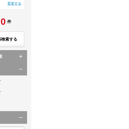
変更する
0
件
再検索する
索
て
て