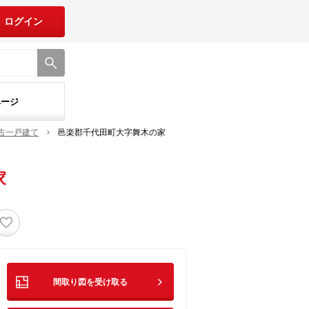
ログイン
ページ
古一戸建て
邑楽郡千代田町大字舞木の家
家
♡
間取り図を受け取る