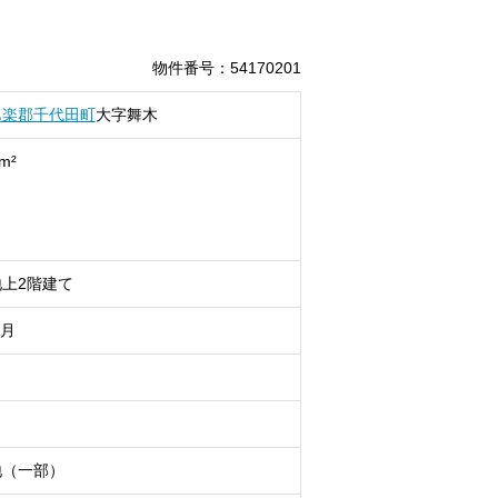
物件番号
：
54170201
邑楽郡千代田町
大字舞木
m²
上2階建て
9月
地（一部）