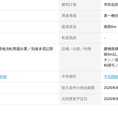
都市計画
市街化
用途地域
第一種
接道状況
南西6m
私道負担
-
農地法転用届出要／別途未登記部
設備／仕様／特徴
建物面積
路6m以
チン／浴
利用可
中学校区
学校
千代田
取引条件の有効期限
2026年
次回更新予定日
2026年