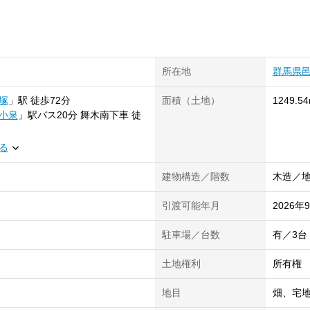
所在地
群馬県
塚
」
駅
徒歩72分
面積（土地）
1249.54
小泉
」
駅
バス20分 舞木南下車 徒
る
建物構造／階数
木造／地
引渡可能年月
2026年
駐車場／台数
有／3台
土地権利
所有権
地目
畑、宅