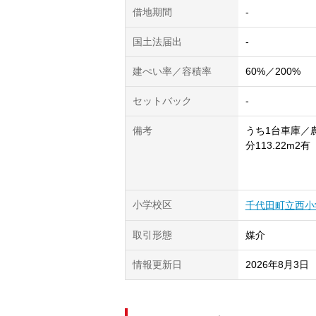
借地期間
-
国土法届出
-
建ぺい率／容積率
60%／200%
セットバック
-
備考
うち1台車庫／
分113.22m2有
小学校区
千代田町立西小
取引形態
媒介
情報更新日
2026年8月3日