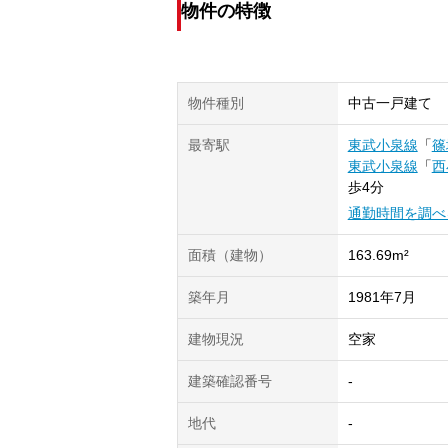
物件の特徴
物件種別
中古一戸建て
最寄駅
東武小泉線
「
篠
東武小泉線
「
西
歩4分
通勤時間を調べ
面積（建物）
163.69m²
築年月
1981年7月
建物現況
空家
建築確認番号
-
地代
-