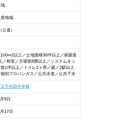
区域
住居地域
（公道）
100m2以上／土地面積30坪以上／前面道
上／和室／主寝室8畳以上／システムキッ
室1坪以上／トイレ2ヶ所／庭／2駅以上
／個別プロパンガス／公共水道／公共下水
町立千代田中学校
8月9日
8月17日