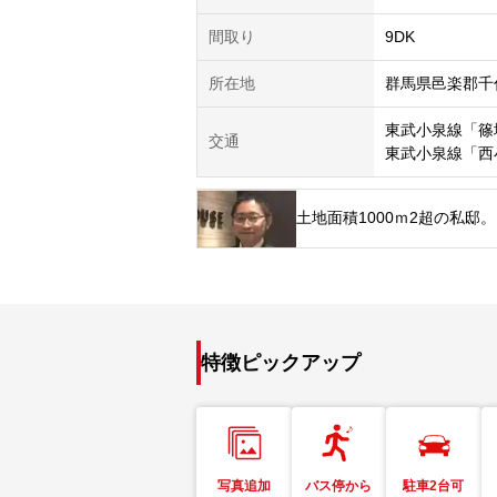
間取り
9DK
所在地
群馬県邑楽郡千
東武小泉線「篠
交通
東武小泉線「西
土地面積1000ｍ2超の私
特徴ピックアップ
写真追加
バス停から
駐車2台可