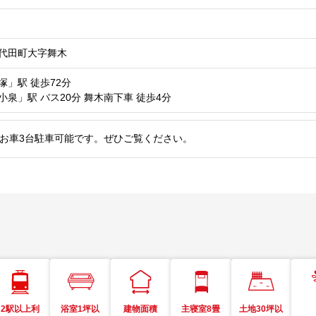
代田町大字舞木
塚」駅
徒歩72分
小泉」駅
バス20分 舞木南下車 徒歩4分
邸。お車3台駐車可能です。ぜひご覧ください。
2駅以上利
浴室1坪以
建物面積
主寝室8畳
土地30坪以