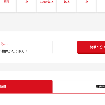
用可
上
100㎡以上
以上
上
たら…
簡単１分
い物件がたくさん！
特徴
周辺