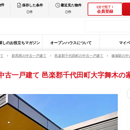
物件
保存した条件
最近見た物件
1分で完了！
0
0
会員登録
件
件
探しのお役立ちマガジン
オープンハウスについて
マイ
て
群馬県の中古一戸建て
邑楽郡千代田町の中古一戸建て
篠塚駅の中
中古一戸建て
邑楽郡千代田町大字舞木の