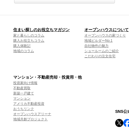
住まい探しのお役立ちマガジン
オープンハウスについて
家と暮らしのコラム
オープンハウスの家づくり
購入お役立ちコラム
地域ビルダーNo.1
購入体験記
自社物件の魅力
地域のコラム
ショールームのご紹介
こだわりの注文住宅
マンション・不動産売却・投資用・他
投資家向け情報
不動産買取
新築一戸建て
マンション
アメリカ不動産投資
おうちリンク
SNS
オープンハウスアリーナ
地域共創プロジェクト