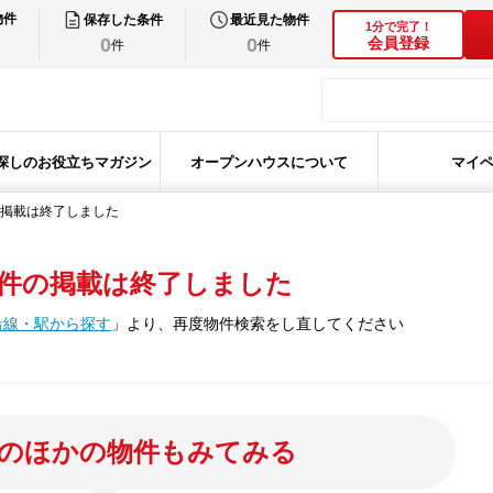
物件
保存した条件
最近見た物件
1分で完了！
0
0
会員登録
件
件
探しのお役立ちマガジン
オープンハウスについて
マイ
掲載は終了しました
件の掲載は終了しました
沿線・駅から探す
」
より、再度物件検索をし直してください
のほかの物件もみてみる