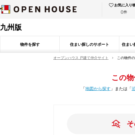
お気に入り
0
件
九州版
物件を探す
住まい探しのサポート
住まい
オープンハウス 戸建て仲介サイト
この物件の
この物
「
地図から探す
」
または
「
そ