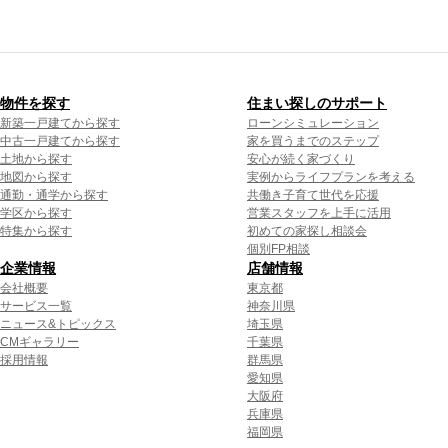
物件を探す
住まい探しのサポート
新築一戸建てから探す
ローンシミュレーション
中古一戸建てから探す
家を買うまでのステップ
土地から探す
安心が続く家づくり
地図から探す
実例からライフプランを考える
通勤・通学から探す
共働き子育て世代を応援
学区から探す
営業スタッフを上手に活用
特集から探す
初めての家探し相談会
個別FP相談
企業情報
店舗情報
会社概要
東京都
サービス一覧
神奈川県
ニュース&トピックス
埼玉県
CMギャラリー
千葉県
採用情報
群馬県
愛知県
大阪府
兵庫県
福岡県