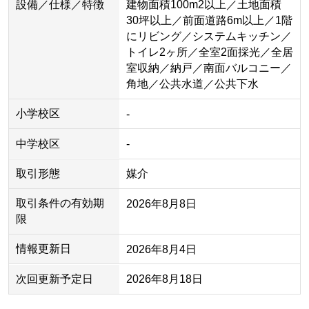
設備／仕様／特徴
建物面積100m2以上／土地面積
30坪以上／前面道路6m以上／1階
にリビング／システムキッチン／
トイレ2ヶ所／全室2面採光／全居
室収納／納戸／南面バルコニー／
角地／公共水道／公共下水
小学校区
-
中学校区
-
取引形態
媒介
取引条件の有効期
2026年8月8日
限
情報更新日
2026年8月4日
次回更新予定日
2026年8月18日