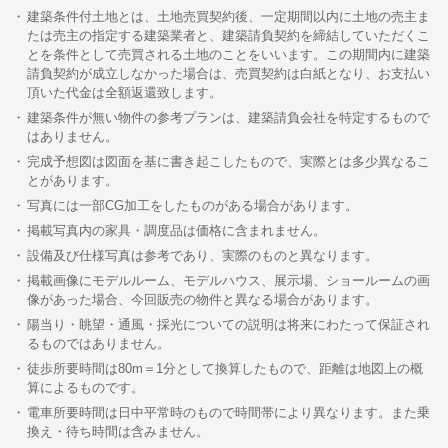
建築条件付土地とは、土地売買契約後、一定期間以内に土地の売主ま
たは売主の指定する建築業者と、建築請負契約を締結していただくこ
とを条件として売買される土地のことをいいます。この期間内に建築
請負契約が成立しなかった場合は、売買契約は白紙となり、お支払い
頂いた代金は全額返還致します。
建築条件が無い物件の参考プランは、建築請負会社を特定するもので
はありません。
完成予想図は図面を基に書き起こしたもので、実際とは多少異なるこ
とがあります。
写真には一部CG加工をしたものがある場合があります。
掲載写真内の家具・調度品は価格に含まれません。
設備及び仕様写真は参考であり、実際のものと異なります。
掲載画像にモデルルーム、モデルハウス、展示場、ショールームの画
像があった場合、今回販売の物件と異なる場合があります。
陽当り・眺望・通風・採光についての説明は将来にわたって保証され
るものではありません。
徒歩所要時間は80m＝1分として換算したもので、距離は地図上の概
算によるものです。
電車所要時間は日中平常時のもので時間帯により異なります。また乗
換え・待ち時間は含みません。