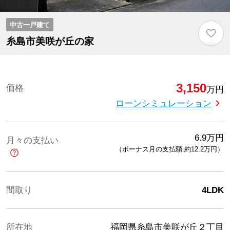
中古一戸建て
♡
糸島市美咲が丘の家
3,150
価格
万円
ローンシミュレーション
6.9
万円
月々の支払い
（ボーナス月の支払額:約12.2
万円
）
間取り
4LDK
所在地
福岡県糸島市美咲が丘２丁目