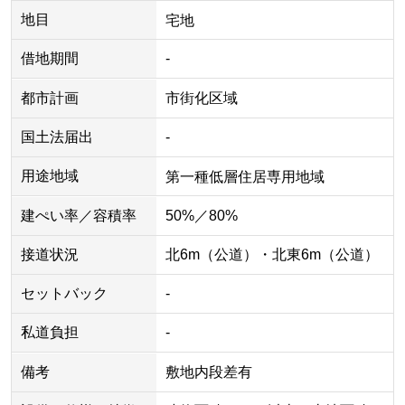
地目
宅地
借地期間
-
都市計画
市街化区域
国土法届出
-
用途地域
第一種低層住居専用地域
建ぺい率／容積率
50%／80%
接道状況
北6m（公道）・北東6m（公道）
セットバック
-
私道負担
-
備考
敷地内段差有