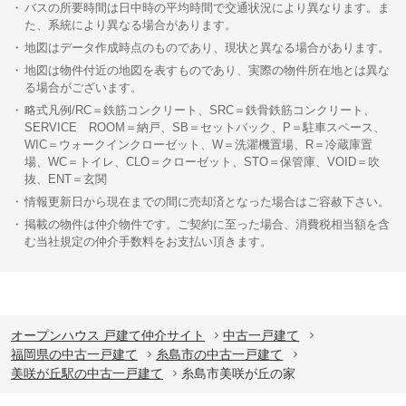
バスの所要時間は日中時の平均時間で交通状況により異なります。ま
た、系統により異なる場合があります。
地図はデータ作成時点のものであり、現状と異なる場合があります。
地図は物件付近の地図を表すものであり、実際の物件所在地とは異な
る場合がございます。
略式凡例/RC＝鉄筋コンクリート、SRC＝鉄骨鉄筋コンクリート、
SERVICE ROOM＝納戸、SB＝セットバック、P＝駐車スペース、
WIC＝ウォークインクローゼット、W＝洗濯機置場、R＝冷蔵庫置
場、WC＝トイレ、CLO＝クローゼット、STO＝保管庫、VOID＝吹
抜、ENT＝玄関
情報更新日から現在までの間に売却済となった場合はご容赦下さい。
掲載の物件は仲介物件です。ご契約に至った場合、消費税相当額を含
む当社規定の仲介手数料をお支払い頂きます。
オープンハウス 戸建て仲介サイト
中古一戸建て
福岡県の中古一戸建て
糸島市の中古一戸建て
美咲が丘駅の中古一戸建て
糸島市美咲が丘の家