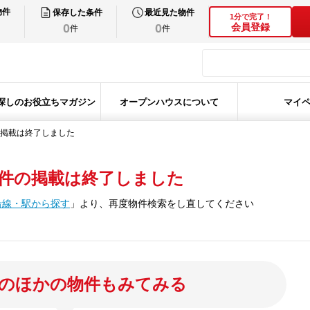
物件
保存した条件
最近見た物件
1分で完了！
0
0
会員登録
件
件
探しのお役立ちマガジン
オープンハウスについて
マイ
掲載は終了しました
件の掲載は終了しました
沿線・駅から探す
」
より、再度物件検索をし直してください
のほかの物件もみてみる