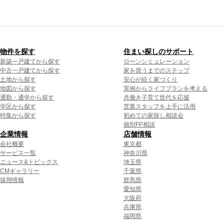
物件を探す
住まい探しのサポート
新築一戸建てから探す
ローンシミュレーション
中古一戸建てから探す
家を買うまでのステップ
土地から探す
安心が続く家づくり
地図から探す
実例からライフプランを考える
通勤・通学から探す
共働き子育て世代を応援
学区から探す
営業スタッフを上手に活用
特集から探す
初めての家探し相談会
個別FP相談
企業情報
店舗情報
会社概要
東京都
サービス一覧
神奈川県
ニュース&トピックス
埼玉県
CMギャラリー
千葉県
採用情報
群馬県
愛知県
大阪府
兵庫県
福岡県