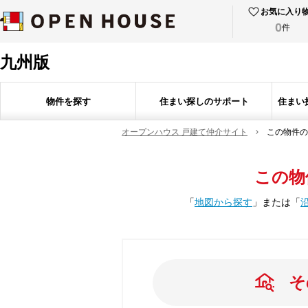
お気に入り
0
件
九州版
物件を探す
住まい探しのサポート
住まい
オープンハウス 戸建て仲介サイト
この物件の
この物
「
地図から探す
」
または
「
そ