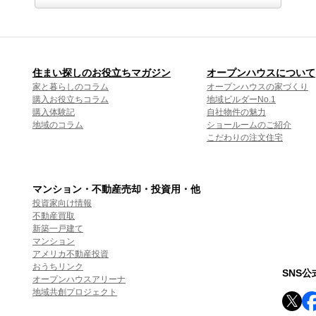
住まい探しのお役立ちマガジン
オープンハウスについて
家と暮らしのコラム
オープンハウスの家づくり
購入お役立ちコラム
地域ビルダーNo.1
購入体験記
自社物件の魅力
地域のコラム
ショールームのご紹介
こだわりの注文住宅
マンション・不動産売却・投資用・他
投資家向け情報
不動産買取
新築一戸建て
マンション
アメリカ不動産投資
おうちリンク
SNS
オープンハウスアリーナ
地域共創プロジェクト