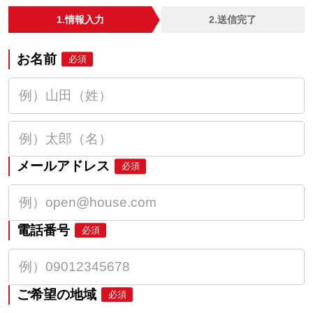
1.情報入力
2.送信完了
お名前
必須
メールアドレス
必須
電話番号
必須
ご希望の地域
必須