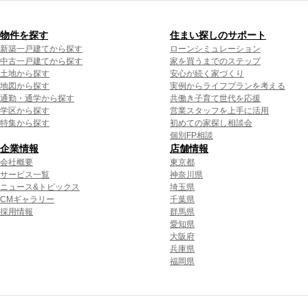
物件を探す
住まい探しのサポート
新築一戸建てから探す
ローンシミュレーション
中古一戸建てから探す
家を買うまでのステップ
土地から探す
安心が続く家づくり
地図から探す
実例からライフプランを考える
通勤・通学から探す
共働き子育て世代を応援
学区から探す
営業スタッフを上手に活用
特集から探す
初めての家探し相談会
個別FP相談
企業情報
店舗情報
会社概要
東京都
サービス一覧
神奈川県
ニュース&トピックス
埼玉県
CMギャラリー
千葉県
採用情報
群馬県
愛知県
大阪府
兵庫県
福岡県