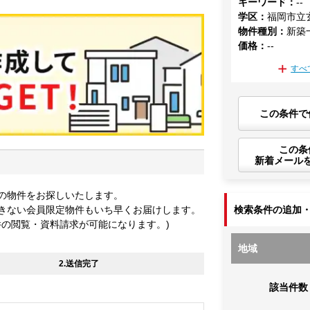
キーワード
：
--
学区
：
福岡市立
物件種別
：
新築
価格
：
--
すべ
この条件で
この条
新着メール
の物件をお探しいたします。
きない会員限定物件もいち早くお届けします。
検索条件の追加
件の閲覧・資料請求が可能になります。)
地域
2.送信完了
該当件数