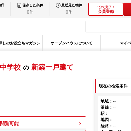
物件
保存した条件
最近見た物件
1分で完了！
0
0
会員登録
件
件
探しのお役立ちマガジン
オープンハウスについて
マイ
中学校
新築一戸建て
の
現在の検索条件
地域
：
--
沿線
：
--
駅
：
--
地図
：
--
も閲覧可能
経路
：
--