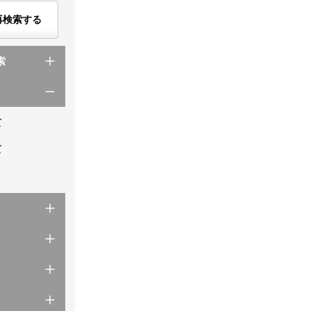
再検索する
索
て
て