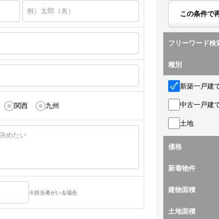
この条件で
フリーワード検
種別
新築一戸建
中古一戸建
関西
九州
土地
価格
新着物件
建物面積
※担当者がいる場合
土地面積