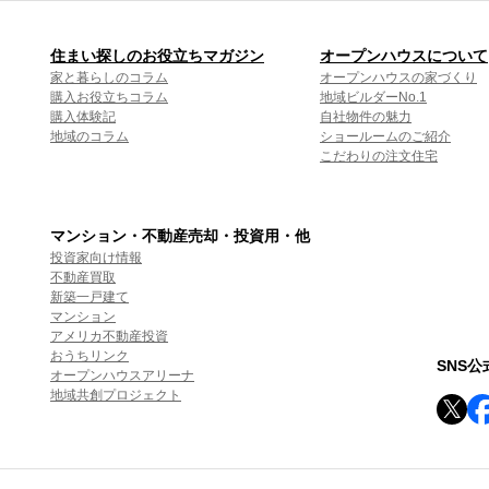
住まい探しのお役立ちマガジン
オープンハウスについて
家と暮らしのコラム
オープンハウスの家づくり
購入お役立ちコラム
地域ビルダーNo.1
購入体験記
自社物件の魅力
地域のコラム
ショールームのご紹介
こだわりの注文住宅
マンション・不動産売却・投資用・他
投資家向け情報
不動産買取
新築一戸建て
マンション
アメリカ不動産投資
おうちリンク
SNS
オープンハウスアリーナ
地域共創プロジェクト