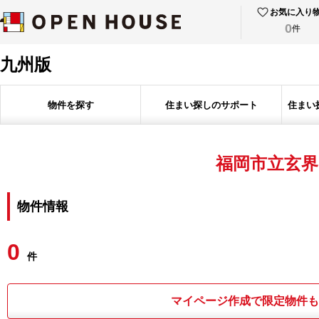
お気に入り
0
件
九州版
物件を探す
住まい探しのサポート
住まい
福岡市立玄界
物件情報
0
件
マイページ作成で限定物件