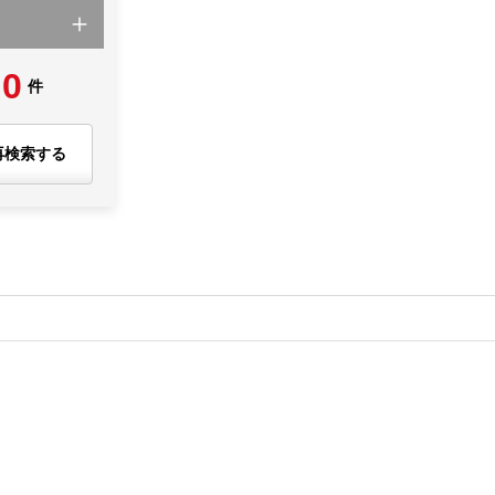
0
件
再検索する