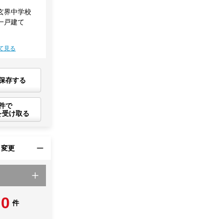
玄界中学校
一戸建て
て見る
保存する
件で
を受け取る
・変更
0
件