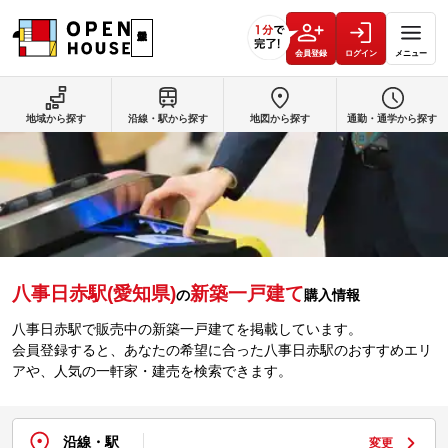
会員登録
ログイン
メニュー
地域から探す
沿線・駅から探す
地図から探す
通勤・通学から探す
八事日赤駅(愛知県)
新築一戸建て
の
購入情報
八事日赤駅で販売中の新築一戸建てを掲載しています。
会員登録すると、あなたの希望に合った八事日赤駅のおすすめエリ
アや、人気の一軒家・建売を検索できます。
沿線・駅
変更