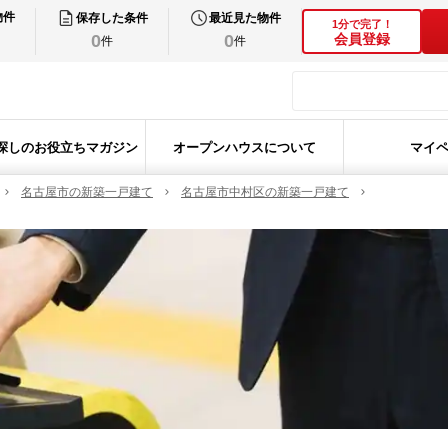
物件
保存した条件
最近見た物件
1分で完了！
0
0
会員登録
件
件
探しのお役立ちマガジン
オープンハウスについて
マイ
名古屋市の新築一戸建て
名古屋市中村区の新築一戸建て