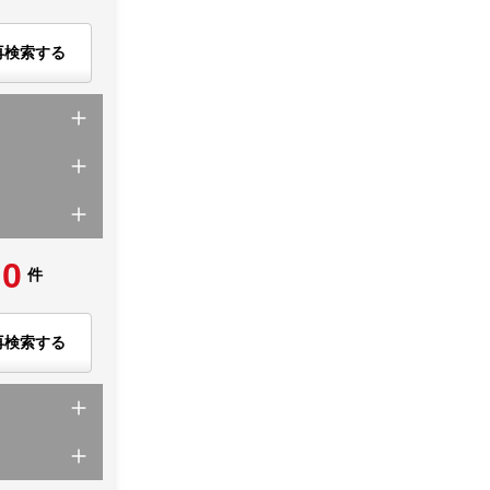
再検索する
0
件
再検索する