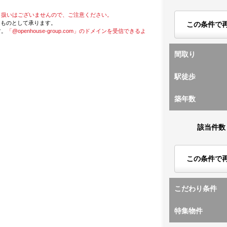
り扱いはございませんので、ご注意ください。
たものとして承ります。
この条件で
す。
「@openhouse-group.com」のドメインを受信できるよ
間取り
駅徒歩
築年数
該当件数
この条件で
こだわり条件
特集物件