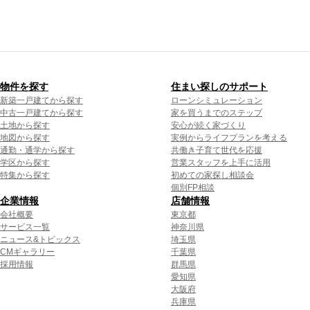
物件を探す
住まい探しのサポート
新築一戸建てから探す
ローンシミュレーション
中古一戸建てから探す
家を買うまでのステップ
土地から探す
安心が続く家づくり
地図から探す
実例からライフプランを考える
通勤・通学から探す
共働き子育て世代を応援
学区から探す
営業スタッフを上手に活用
特集から探す
初めての家探し相談会
個別FP相談
企業情報
店舗情報
会社概要
東京都
サービス一覧
神奈川県
ニュース&トピックス
埼玉県
CMギャラリー
千葉県
採用情報
群馬県
愛知県
大阪府
兵庫県