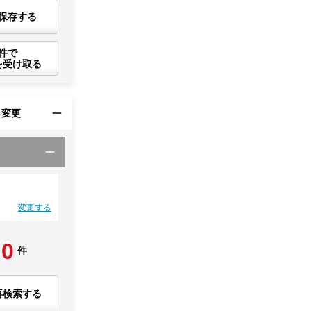
保存する
件で
を受け取る
・変更
変更する
0
件
再検索する