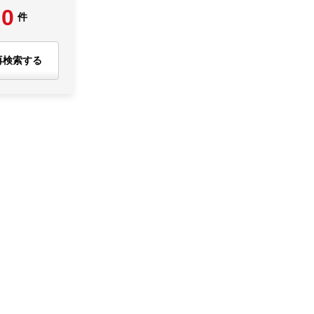
0
件
再検索する