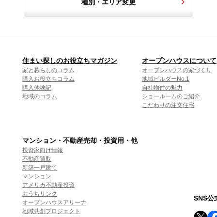
種別・エリア変更
住まい探しのお役立ちマガジン
オープンハウスについて
家と暮らしのコラム
オープンハウスの家づくり
購入お役立ちコラム
地域ビルダーNo.1
購入体験記
自社物件の魅力
地域のコラム
ショールームのご紹介
こだわりの注文住宅
マンション・不動産売却・投資用・他
投資家向け情報
不動産買取
新築一戸建て
マンション
アメリカ不動産投資
おうちリンク
SNS
オープンハウスアリーナ
地域共創プロジェクト