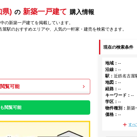
県)
新築一戸建て
の
購入情報
売中の新築一戸建てを掲載しています。
古屋駅のおすすめエリアや、人気の一軒家・建売を検索できます。
現在の検索条件
地域
：
--
沿線
：
--
駅
：
近鉄名古屋
地図
：
--
も閲覧可能
経路
：
--
キーワード
：
--
学区
：
--
件も閲覧可能
物件種別
：
新築
価格
：
--
すべ