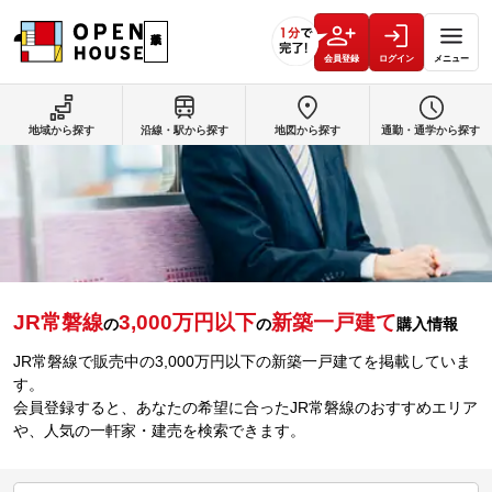
会員登録
ログイン
メニュー
地域から探す
沿線・駅から探す
地図から探す
通勤・通学から探す
JR常磐線
3,000万円以下
新築一戸建て
の
の
購入情報
JR常磐線で販売中の3,000万円以下の新築一戸建てを掲載していま
す。
会員登録すると、あなたの希望に合ったJR常磐線のおすすめエリア
や、人気の一軒家・建売を検索できます。