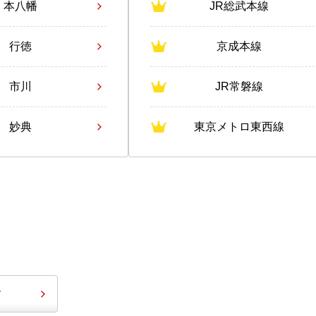
本八幡
JR総武本線
行徳
京成本線
市川
JR常磐線
妙典
東京メトロ東西線
す