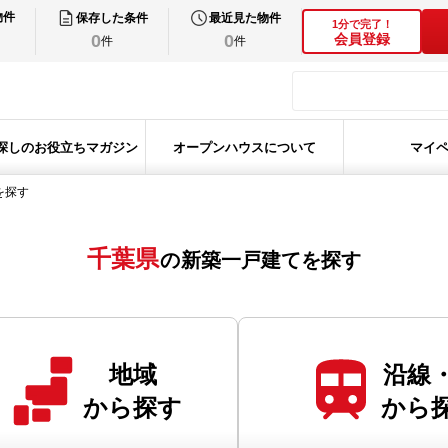
物件
保存した条件
最近見た物件
1分で完了！
0
0
会員登録
件
件
探しのお役立ちマガジン
オープンハウスについて
マイ
を探す
千葉県
の
新築一戸建て
を探す
地域
沿線
から探す
から