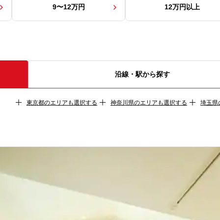
9〜12万円
12万円以上
沿線・駅から探す
東京都
のエリアも選択する
神奈川県
のエリアも選択する
埼玉県
市花見川区
千葉市稲毛区
（
14
件）
千葉市若葉区
（
2
2
件）
市美浜区
（
9
件）
市川市
（
75
件）
船橋市
（
86
件）
野市
（
18
件）
柏市
（
122
件）
流山市
（
32
件）
子市
（
8
件）
鎌ケ谷市
（
11
件）
浦安市
（
19
件）