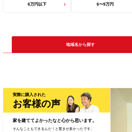
6万円以下
6〜9万円
地域名から探す
千葉県
の物件を探す!
（
541
件）
千葉市中央区
（
55
件）
千葉
（
1
千葉県
千葉市緑区
（
0
件）
千葉
実際に購入された
（
541
件）
松戸市
（
47
件）
習志
お客様の声
八千代市
（
9
件）
我孫
家を建ててよかったなと心から思います。
そんなこともできるんだ！と驚きが多かったです。