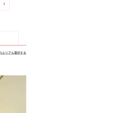
のエリアも選択する
4
件）