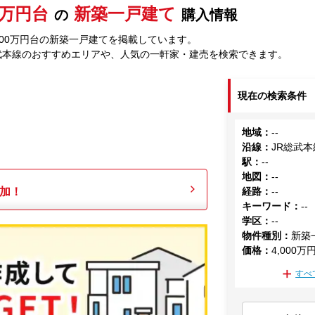
00万円台
新築一戸建て
の
購入情報
000万円台の新築一戸建てを掲載しています。
武本線のおすすめエリアや、人気の一軒家・建売を検索できます。
現在の検索条件
地域
：
--
沿線
：
JR総武本
駅
：
--
地図
：
--
加！
経路
：
--
キーワード
：
--
学区
：
--
物件種別
：
新築
価格
：
4,000万
すべ