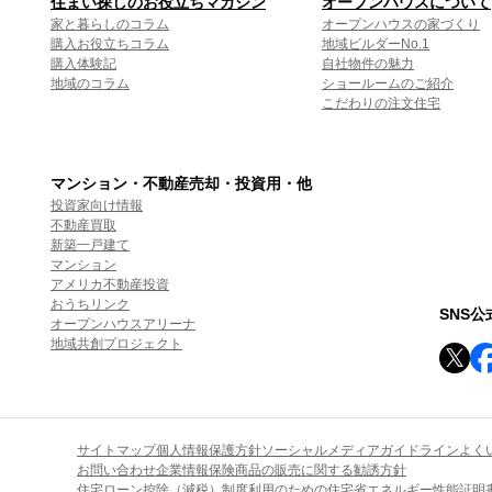
住まい探しのお役立ちマガジン
オープンハウスについて
家と暮らしのコラム
オープンハウスの家づくり
購入お役立ちコラム
地域ビルダーNo.1
購入体験記
自社物件の魅力
地域のコラム
ショールームのご紹介
こだわりの注文住宅
マンション・不動産売却・投資用・他
投資家向け情報
不動産買取
新築一戸建て
マンション
アメリカ不動産投資
おうちリンク
SNS
オープンハウスアリーナ
地域共創プロジェクト
サイトマップ
個人情報保護方針
ソーシャルメディアガイドライン
よく
お問い合わせ
企業情報
保険商品の販売に関する勧誘方針
住宅ローン控除（減税）制度利用のための住宅省エネルギー性能証明