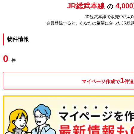
JR総武本線
4,0
の
JR総武本線で販売中の4,
会員登録すると、あなたの希望に合ったJR総
物件情報
0
件
1
マイページ作成で
件追