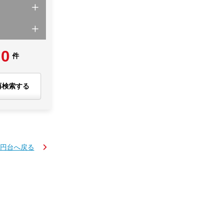
0
件
再検索する
万円台へ戻る