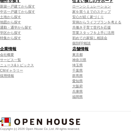
物件を探す
住まい探しのサポート
新築一戸建てから探す
ローンシミュレーション
中古一戸建てから探す
家を買うまでのステップ
土地から探す
安心が続く家づくり
地図から探す
実例からライフプランを考える
通勤・通学から探す
共働き子育て世代を応援
学区から探す
営業スタッフを上手に活用
特集から探す
初めての家探し相談会
個別FP相談
企業情報
店舗情報
会社概要
東京都
サービス一覧
神奈川県
ニュース&トピックス
埼玉県
CMギャラリー
千葉県
採用情報
群馬県
愛知県
大阪府
兵庫県
福岡県
Copyright (c) 2026 Open House Co.,Ltd. All rights reserved.