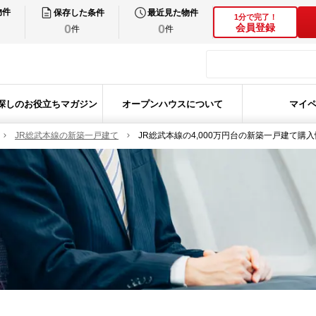
物件
保存した条件
最近見た物件
1分で完了！
0
0
会員登録
件
件
探しのお役立ちマガジン
オープンハウスについて
マイ
JR総武本線の新築一戸建て
JR総武本線の4,000万円台の新築一戸建て購