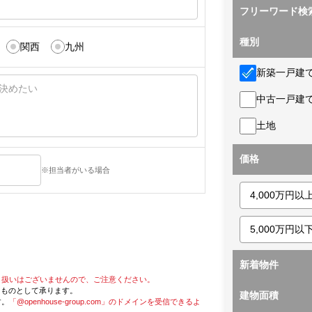
フリーワード検
種別
関西
九州
新築一戸建
中古一戸建
土地
価格
※担当者がいる場合
新着物件
り扱いはございませんので、ご注意ください。
たものとして承ります。
建物面積
す。
「@openhouse-group.com」のドメインを受信できるよ