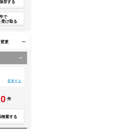
保存する
件で
を受け取る
・変更
変更する
0
件
再検索する