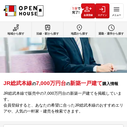
会員登録
ログイン
メニュー
地域から探す
沿線・駅から探す
地図から探す
通勤・通学から探す
JR総武本線
7,000万円台
新築一戸建て
の
の
購入情報
JR総武本線で販売中の7,000万円台の新築一戸建てを掲載していま
す。
会員登録すると、あなたの希望に合ったJR総武本線のおすすめエリ
アや、人気の一軒家・建売を検索できます。