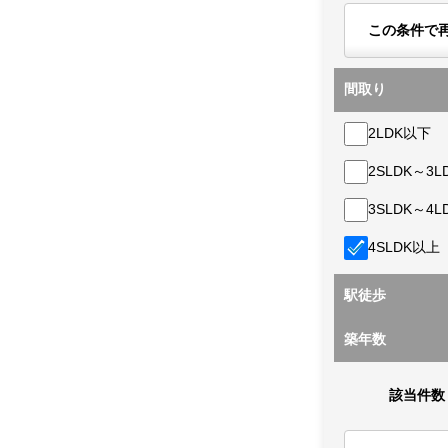
この条件で
間取り
2LDK以下
2SLDK～3L
3SLDK～4L
4SLDK以上
駅徒歩
築年数
該当件数