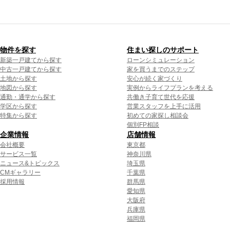
物件を探す
住まい探しのサポート
新築一戸建てから探す
ローンシミュレーション
中古一戸建てから探す
家を買うまでのステップ
土地から探す
安心が続く家づくり
地図から探す
実例からライフプランを考える
通勤・通学から探す
共働き子育て世代を応援
学区から探す
営業スタッフを上手に活用
特集から探す
初めての家探し相談会
個別FP相談
企業情報
店舗情報
会社概要
東京都
サービス一覧
神奈川県
ニュース&トピックス
埼玉県
CMギャラリー
千葉県
採用情報
群馬県
愛知県
大阪府
兵庫県
福岡県