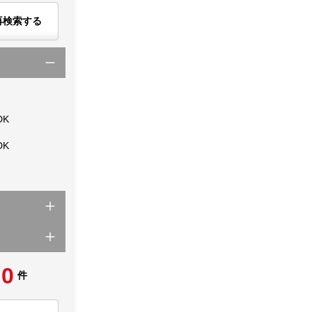
再検索する
DK
DK
0
件