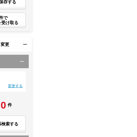
保存する
件で
を受け取る
・変更
変更する
0
件
再検索する