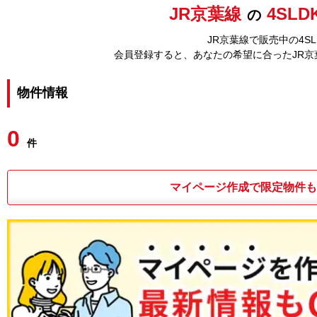
JR京葉線
4SL
の
JR京葉線で販売中の4S
会員登録すると、あなたの希望に合ったJR
物件情報
0
件
マイページ作成で限定物件