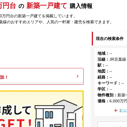
0万円台
新築一戸建て
の
購入情報
000万円台の新築一戸建てを掲載しています。
京葉線のおすすめエリアや、人気の一軒家・建売を検索できます。
現在の検索条件
地域
：
--
沿線
：
JR京葉線
駅
：
--
地図
：
--
加！
経路
：
--
キーワード
：
--
学区
：
--
物件種別
：
新築
価格
：
6,000万
すべ