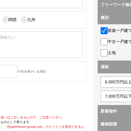
フリーワード検
種別
関西
九州
新築一戸建
中古一戸建
土地
価格
※担当者がいる場合
新着物件
り扱いはございませんので、ご注意ください。
たものとして承ります。
建物面積
す。
「@openhouse-group.com」のドメインを受信できるよ