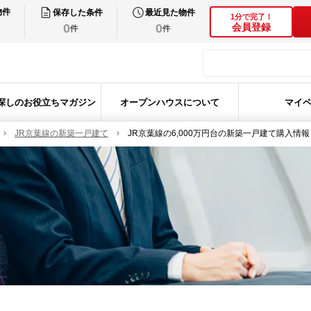
物件
保存した条件
最近見た物件
1分で完了！
0
0
会員登録
件
件
探しのお役立ちマガジン
オープンハウスについて
マイ
JR京葉線の新築一戸建て
JR京葉線の6,000万円台の新築一戸建て購入情報