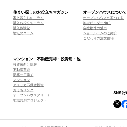
住まい探しのお役立ちマガジン
オープンハウスについて
家と暮らしのコラム
オープンハウスの家づくり
購入お役立ちコラム
地域ビルダーNo.1
購入体験記
自社物件の魅力
地域のコラム
ショールームのご紹介
こだわりの注文住宅
マンション・不動産売却・投資用・他
投資家向け情報
不動産買取
新築一戸建て
マンション
アメリカ不動産投資
おうちリンク
SNS
オープンハウスアリーナ
地域共創プロジェクト