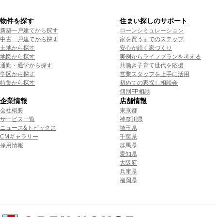
物件を探す
住まい探しのサポート
新築一戸建てから探す
ローンシミュレーション
中古一戸建てから探す
家を買うまでのステップ
土地から探す
安心が続く家づくり
地図から探す
実例からライフプランを考える
通勤・通学から探す
共働き子育て世代を応援
学区から探す
営業スタッフを上手に活用
特集から探す
初めての家探し相談会
個別FP相談
企業情報
店舗情報
会社概要
東京都
サービス一覧
神奈川県
ニュース&トピックス
埼玉県
CMギャラリー
千葉県
採用情報
群馬県
愛知県
大阪府
兵庫県
福岡県