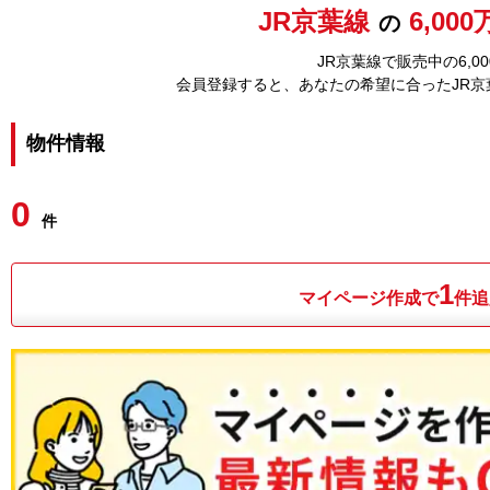
JR京葉線
6,00
の
JR京葉線で販売中の6,
会員登録すると、あなたの希望に合ったJR
物件情報
0
件
1
マイページ作成で
件追