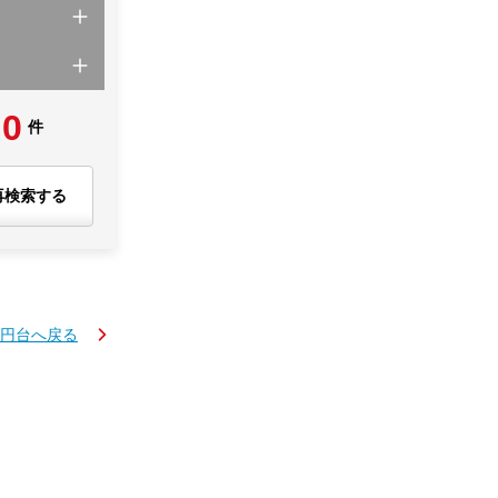
0
件
再検索する
万円台へ戻る