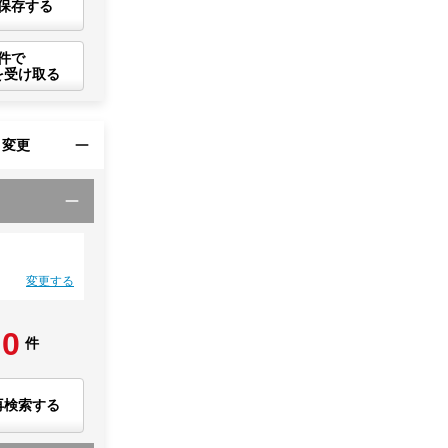
保存する
件で
を受け取る
・変更
変更する
0
件
再検索する