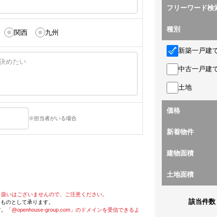
フリーワード検
種別
関西
九州
新築一戸建
中古一戸建
土地
価格
※担当者がいる場合
新着物件
建物面積
土地面積
り扱いはございませんので、ご注意ください。
該当件数
たものとして承ります。
す。
「@openhouse-group.com」のドメインを受信できるよ