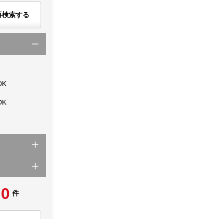
再検索する
DK
DK
0
件