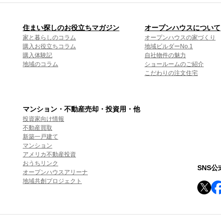
住まい探しのお役立ちマガジン
オープンハウスについて
家と暮らしのコラム
オープンハウスの家づくり
購入お役立ちコラム
地域ビルダーNo.1
購入体験記
自社物件の魅力
地域のコラム
ショールームのご紹介
こだわりの注文住宅
マンション・不動産売却・投資用・他
投資家向け情報
不動産買取
新築一戸建て
マンション
アメリカ不動産投資
おうちリンク
SNS
オープンハウスアリーナ
地域共創プロジェクト