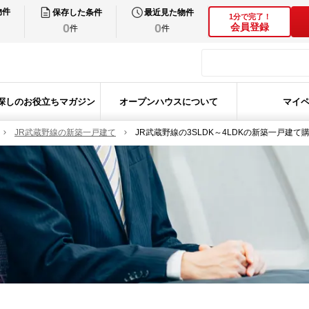
物件
保存した条件
最近見た物件
1分で完了！
0
0
会員登録
件
件
探しのお役立ちマガジン
オープンハウスについて
マイ
JR武蔵野線の新築一戸建て
JR武蔵野線の3SLDK～4LDKの新築一戸建て