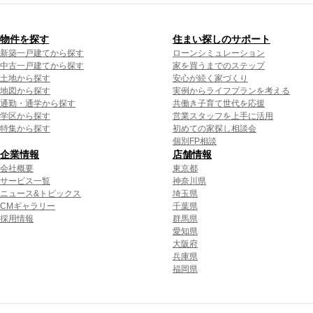
物件を探す
住まい探しのサポート
新築一戸建てから探す
ローンシミュレーション
中古一戸建てから探す
家を買うまでのステップ
土地から探す
安心が続く家づくり
地図から探す
実例からライフプランを考える
通勤・通学から探す
共働き子育て世代を応援
学区から探す
営業スタッフを上手に活用
特集から探す
初めての家探し相談会
個別FP相談
企業情報
店舗情報
会社概要
東京都
サービス一覧
神奈川県
ニュース&トピックス
埼玉県
CMギャラリー
千葉県
採用情報
群馬県
愛知県
大阪府
兵庫県
福岡県