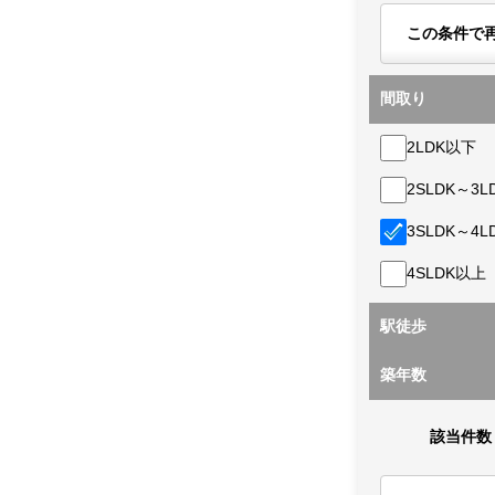
この条件で
間取り
2LDK以下
2SLDK～3L
3SLDK～4L
4SLDK以上
駅徒歩
築年数
該当件数