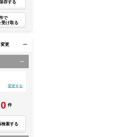
保存する
件で
を受け取る
・変更
変更する
0
件
再検索する