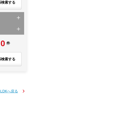
再検索する
0
件
再検索する
4LDKへ戻る