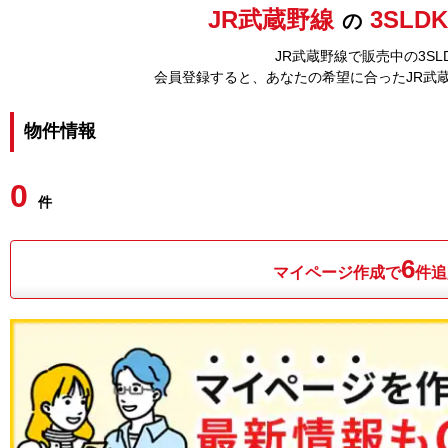
JR武蔵野線
3SLD
の
JR武蔵野線で販売中の3S
会員登録すると、あなたの希望に合ったJR武
物件情報
0
件
6
マイページ作成で
件追