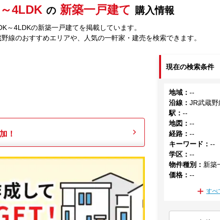
K～4LDK
新築一戸建て
の
購入情報
LDK～4LDKの新築一戸建てを掲載しています。
蔵野線のおすすめエリアや、人気の一軒家・建売を検索できます。
現在の検索条件
地域
：
--
沿線
：
JR武蔵野
駅
：
--
地図
：
--
加！
経路
：
--
キーワード
：
--
学区
：
--
物件種別
：
新築
価格
：
--
すべ