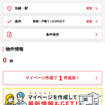
沿線・駅
変更
条件
新築一戸建て | 2LDK以下
変更
条件保存
物件情報
0
件
1
マイページ作成で
件追加！