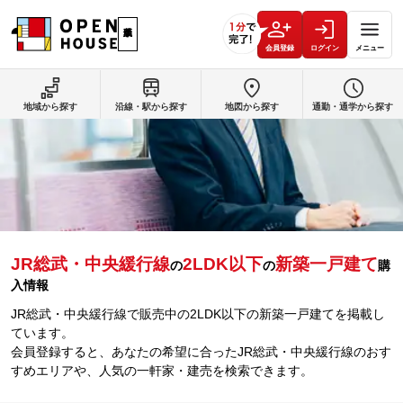
会員登録
ログイン
メニュー
地域から探す
沿線・駅から探す
地図から探す
通勤・通学から探す
JR総武・中央緩行線
2LDK以下
新築一戸建て
の
の
購
入情報
JR総武・中央緩行線で販売中の2LDK以下の新築一戸建てを掲載し
ています。
会員登録すると、あなたの希望に合ったJR総武・中央緩行線のおす
すめエリアや、人気の一軒家・建売を検索できます。