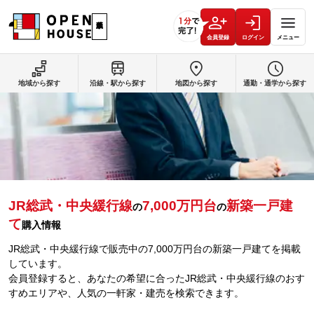
会員登録
ログイン
メニュー
地域から探す
沿線・駅から探す
地図から探す
通勤・通学から探す
JR総武・中央緩行線
7,000万円台
新築一戸建
の
の
て
購入情報
JR総武・中央緩行線で販売中の7,000万円台の新築一戸建てを掲載
しています。
会員登録すると、あなたの希望に合ったJR総武・中央緩行線のおす
すめエリアや、人気の一軒家・建売を検索できます。