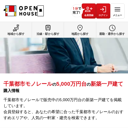
会員登録
ログイン
メニュー
地域から探す
沿線・駅から探す
地図から探す
通勤・通学から探す
千葉都市モノレール
5,000万円台
新築一戸建て
の
の
購入情報
千葉都市モノレールで販売中の5,000万円台の新築一戸建てを掲載
しています。
会員登録すると、あなたの希望に合った千葉都市モノレールのおす
すめエリアや、人気の一軒家・建売を検索できます。