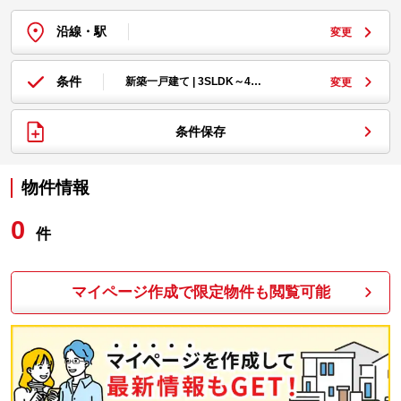
沿線・駅
変更
条件
新築一戸建て | 3SLDK～4…
変更
条件保存
物件情報
0
件
マイページ作成で限定物件も閲覧可能