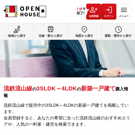
会員登録
ログイン
メニュー
地域から探す
沿線・駅から探す
地図から探す
通勤・通学から探す
流鉄流山線
3SLDK～4LDK
新築一戸建て
の
の
購入情
報
流鉄流山線で販売中の3SLDK～4LDKの新築一戸建てを掲載してい
ます。
会員登録すると、あなたの希望に合った流鉄流山線のおすすめエリ
アや、人気の一軒家・建売を検索できます。