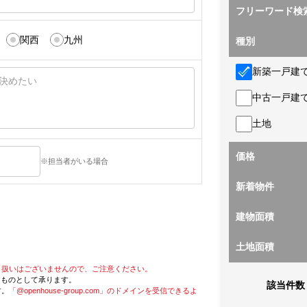
フリーワード検
関西
九州
種別
新築一戸建
中古一戸建
土地
価格
※担当者がいる場合
新着物件
建物面積
土地面積
り扱いはございませんので、ご注意ください。
たものとして承ります。
該当件数
す。
「@openhouse-group.com」のドメインを受信できるよ