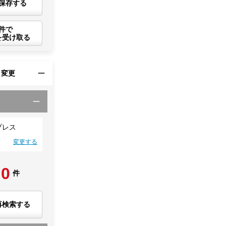
保存する
件で
を受け取る
・変更
プレス
変更する
0
件
再検索する