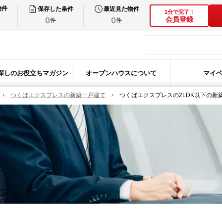
物件
保存した条件
最近見た物件
1分で完了！
0
0
会員登録
件
件
探しのお役立ちマガジン
オープンハウスについて
マイ
つくばエクスプレスの新築一戸建て
つくばエクスプレスの2LDK以下の新