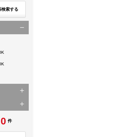
再検索する
DK
DK
0
件