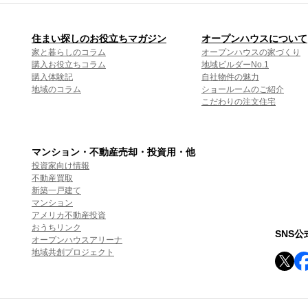
住まい探しのお役立ちマガジン
オープンハウスについて
家と暮らしのコラム
オープンハウスの家づくり
購入お役立ちコラム
地域ビルダーNo.1
購入体験記
自社物件の魅力
地域のコラム
ショールームのご紹介
こだわりの注文住宅
マンション・不動産売却・投資用・他
投資家向け情報
不動産買取
新築一戸建て
マンション
アメリカ不動産投資
おうちリンク
SNS
オープンハウスアリーナ
地域共創プロジェクト