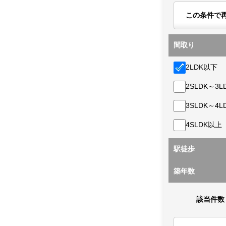
この条件で
間取り
2LDK以下
2SLDK～3L
3SLDK～4L
4SLDK以上
駅徒歩
築年数
該当件数