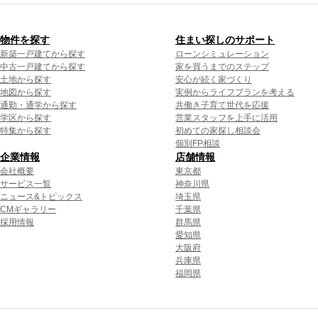
物件を探す
住まい探しのサポート
新築一戸建てから探す
ローンシミュレーション
中古一戸建てから探す
家を買うまでのステップ
土地から探す
安心が続く家づくり
地図から探す
実例からライフプランを考える
通勤・通学から探す
共働き子育て世代を応援
学区から探す
営業スタッフを上手に活用
特集から探す
初めての家探し相談会
個別FP相談
企業情報
店舗情報
会社概要
東京都
サービス一覧
神奈川県
ニュース&トピックス
埼玉県
CMギャラリー
千葉県
採用情報
群馬県
愛知県
大阪府
兵庫県
福岡県