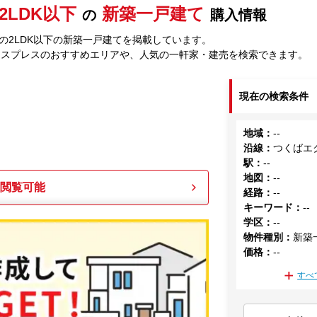
2LDK以下
新築一戸建て
の
購入情報
の2LDK以下の新築一戸建てを掲載しています。
クスプレスのおすすめエリアや、人気の一軒家・建売を検索できます。
現在の検索条件
地域
：
--
沿線
：
つくばエ
駅
：
--
地図
：
--
も閲覧可能
経路
：
--
キーワード
：
--
学区
：
--
物件種別
：
新築
価格
：
--
すべ