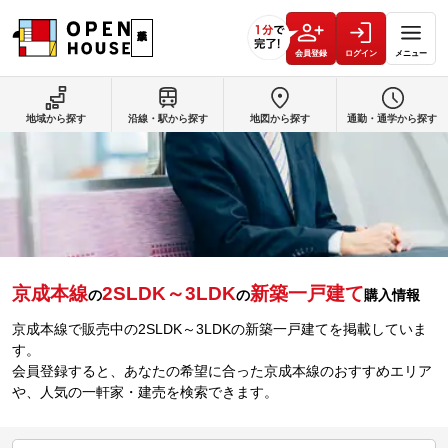
会員登録
ログイン
メニュー
地域から探す
沿線・駅から探す
地図から探す
通勤・通学から探す
京成本線
2SLDK～3LDK
新築一戸建て
の
の
購入情報
京成本線で販売中の2SLDK～3LDKの新築一戸建てを掲載していま
す。
会員登録すると、あなたの希望に合った京成本線のおすすめエリア
や、人気の一軒家・建売を検索できます。