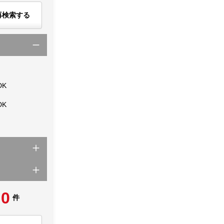
再検索する
DK
DK
0
件