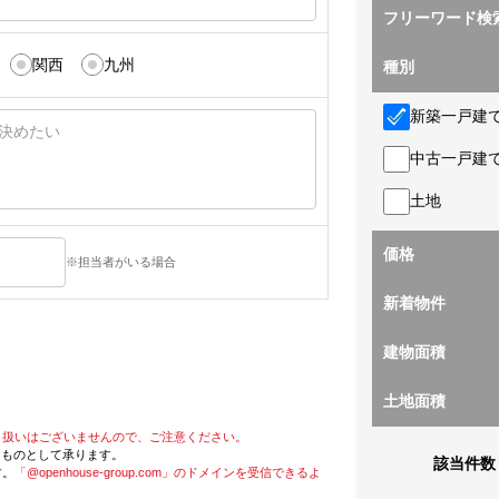
フリーワード検
関西
九州
種別
新築一戸建
中古一戸建
土地
価格
※担当者がいる場合
新着物件
建物面積
土地面積
り扱いはございませんので、ご注意ください。
たものとして承ります。
該当件数
す。
「@openhouse-group.com」のドメインを受信できるよ