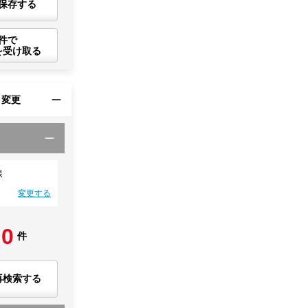
保存する
件で
を受け取る
・変更
線
変更する
0
件
再検索する