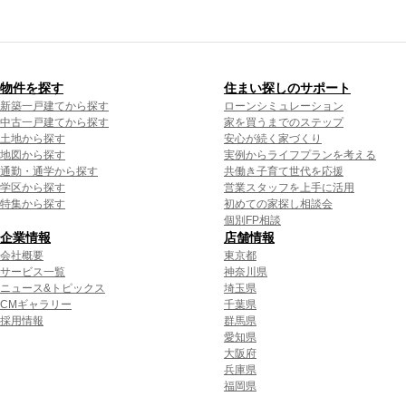
物件を探す
住まい探しのサポート
新築一戸建てから探す
ローンシミュレーション
中古一戸建てから探す
家を買うまでのステップ
土地から探す
安心が続く家づくり
地図から探す
実例からライフプランを考える
通勤・通学から探す
共働き子育て世代を応援
学区から探す
営業スタッフを上手に活用
特集から探す
初めての家探し相談会
個別FP相談
企業情報
店舗情報
会社概要
東京都
サービス一覧
神奈川県
ニュース&トピックス
埼玉県
CMギャラリー
千葉県
採用情報
群馬県
愛知県
大阪府
兵庫県
福岡県