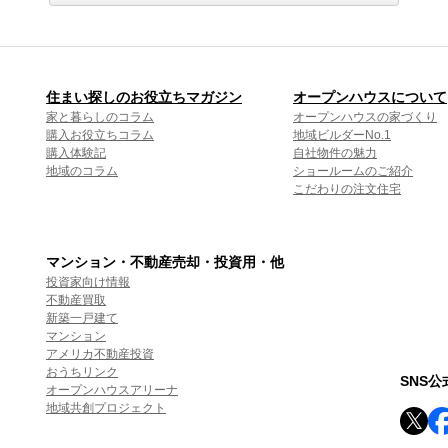
住まい探しのお役立ちマガジン
オープンハウスについて
家と暮らしのコラム
オープンハウスの家づくり
購入お役立ちコラム
地域ビルダーNo.1
購入体験記
自社物件の魅力
地域のコラム
ショールームのご紹介
こだわりの注文住宅
マンション・不動産売却・投資用・他
投資家向け情報
不動産買取
新築一戸建て
マンション
アメリカ不動産投資
おうちリンク
SNS
オープンハウスアリーナ
地域共創プロジェクト