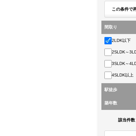
この条件で
間取り
2LDK以下
2SLDK～3L
3SLDK～4L
4SLDK以上
駅徒歩
築年数
該当件数