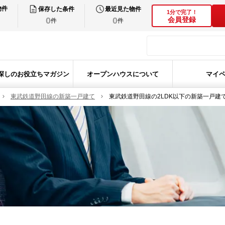
物件
保存した条件
最近見た物件
1分で完了！
0
0
会員登録
件
件
探しのお役立ちマガジン
オープンハウスについて
マイ
東武鉄道野田線の新築一戸建て
東武鉄道野田線の2LDK以下の新築一戸建