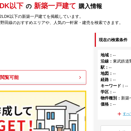
LDK以下
新築一戸建て
の
購入情報
2LDK以下の新築一戸建てを掲載しています。
道野田線のおすすめエリアや、人気の一軒家・建売を検索できます。
現在の検索条件
地域
：
--
沿線
：
東武鉄道
駅
：
--
地図
：
--
も閲覧可能
経路
：
--
キーワード
：
--
学区
：
--
物件種別
：
新築
価格
：
--
すべ