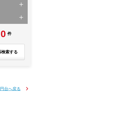
0
件
再検索する
万円台へ戻る