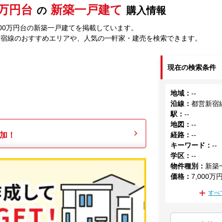
00万円台
新築一戸建て
の
購入情報
000万円台の新築一戸建てを掲載しています。
新宿線のおすすめエリアや、人気の一軒家・建売を検索できます。
現在の検索条件
地域
：
--
沿線
：
都営新宿
駅
：
--
地図
：
--
加！
経路
：
--
キーワード
：
--
学区
：
--
物件種別
：
新築
価格
：
7,000万
すべ