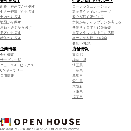
物件を探す
住まい探しのサポート
新築一戸建てから探す
ローンシミュレーション
中古一戸建てから探す
家を買うまでのステップ
土地から探す
安心が続く家づくり
地図から探す
実例からライフプランを考える
通勤・通学から探す
共働き子育て世代を応援
学区から探す
営業スタッフを上手に活用
特集から探す
初めての家探し相談会
個別FP相談
企業情報
店舗情報
会社概要
東京都
サービス一覧
神奈川県
ニュース&トピックス
埼玉県
CMギャラリー
千葉県
採用情報
群馬県
愛知県
大阪府
兵庫県
福岡県
Copyright (c) 2026 Open House Co.,Ltd. All rights reserved.