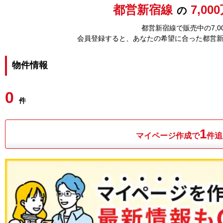
都営新宿線
7,0
の
都営新宿線で販売中の7,
会員登録すると、あなたの希望に合った都営
物件情報
0
件
1
マイページ作成で
件追