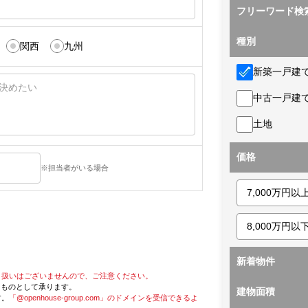
フリーワード検
種別
関西
九州
新築一戸建
中古一戸建
土地
価格
※担当者がいる場合
新着物件
り扱いはございませんので、ご注意ください。
たものとして承ります。
建物面積
す。
「@openhouse-group.com」のドメインを受信できるよ