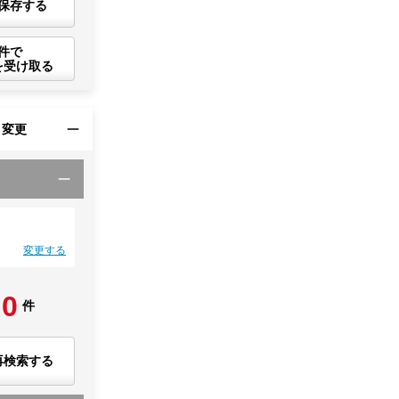
保存する
件で
を受け取る
・変更
変更する
0
件
再検索する