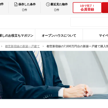
物件
保存した条件
最近見た物件
1分で完了！
0
0
会員登録
件
件
探しのお役立ちマガジン
オープンハウスについて
マイ
都営新宿線の新築一戸建て
都営新宿線の7,000万円台の新築一戸建て購入