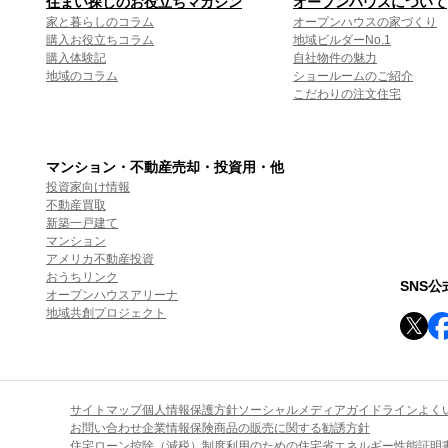
住まい探しのお役立ちマガジン
オープンハウスについて
家と暮らしのコラム
オープンハウスの家づくり
購入お役立ちコラム
地域ビルダーNo.1
購入体験記
自社物件の魅力
地域のコラム
ショールームのご紹介
こだわりの注文住宅
マンション・不動産売却・投資用・他
投資家向け情報
不動産買取
新築一戸建て
マンション
アメリカ不動産投資
おうちリンク
SNS
オープンハウスアリーナ
地域共創プロジェクト
サイトマップ
個人情報保護方針
ソーシャルメディアガイドライン
よく
お問い合わせ
企業情報
保険商品の販売に関する勧誘方針
住宅ローン控除（減税）制度利用のための住宅省エネルギー性能証明