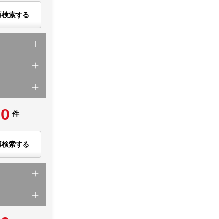
再検索する
0
件
再検索する