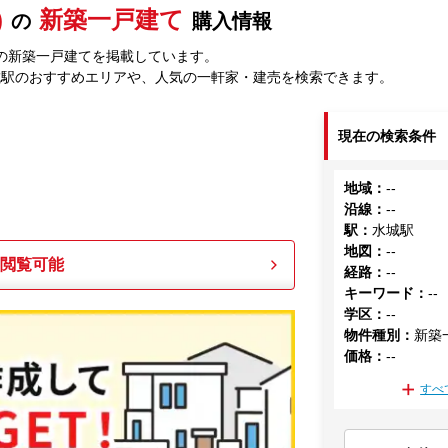
)
新築一戸建て
の
購入情報
の新築一戸建てを掲載しています。
城駅のおすすめエリアや、人気の一軒家・建売を検索できます。
現在の検索条件
地域
：
--
沿線
：
--
駅
：
水城駅
地図
：
--
も閲覧可能
経路
：
--
キーワード
：
--
学区
：
--
物件種別
：
新築
価格
：
--
すべ