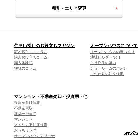
種別・エリア変更
住まい探しのお役立ちマガジン
オープンハウスについて
家と暮らしのコラム
オープンハウスの家づくり
購入お役立ちコラム
地域ビルダーNo.1
購入体験記
自社物件の魅力
地域のコラム
ショールームのご紹介
こだわりの注文住宅
マンション・不動産売却・投資用・他
投資家向け情報
不動産買取
新築一戸建て
マンション
アメリカ不動産投資
おうちリンク
SNS
オープンハウスアリーナ