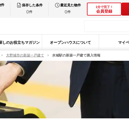
物件
保存した条件
最近見た物件
1分で完了！
0
0
会員登録
件
件
探しのお役立ちマガジン
オープンハウスについて
マイ
大野城市の新築一戸建て
水城駅の新築一戸建て購入情報