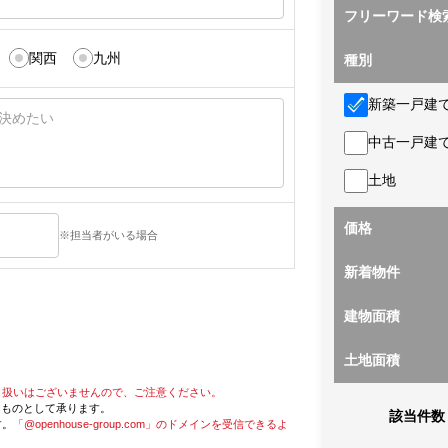
フリーワード検
関西
九州
種別
新築一戸建
中古一戸建
土地
価格
※担当者がいる場合
新着物件
建物面積
土地面積
り扱いはございませんので、ご注意ください。
たものとして承ります。
該当件数
す。
「@openhouse-group.com」のドメインを受信できるよ