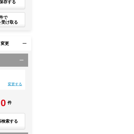
保存する
件で
を受け取る
・変更
変更する
0
件
再検索する