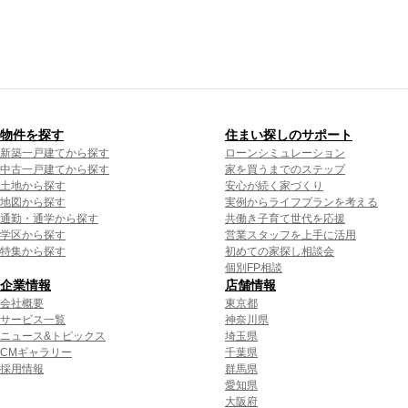
物件を探す
住まい探しのサポート
新築一戸建てから探す
ローンシミュレーション
中古一戸建てから探す
家を買うまでのステップ
土地から探す
安心が続く家づくり
地図から探す
実例からライフプランを考える
通勤・通学から探す
共働き子育て世代を応援
学区から探す
営業スタッフを上手に活用
特集から探す
初めての家探し相談会
個別FP相談
企業情報
店舗情報
会社概要
東京都
サービス一覧
神奈川県
ニュース&トピックス
埼玉県
CMギャラリー
千葉県
採用情報
群馬県
愛知県
大阪府