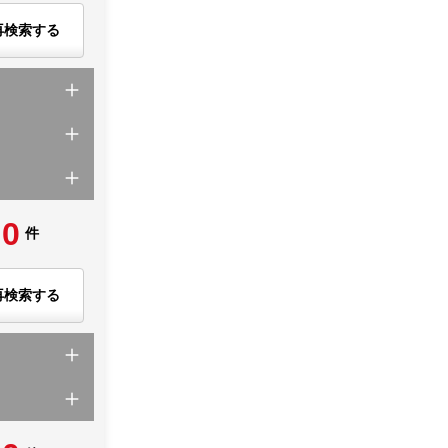
再検索する
0
件
再検索する