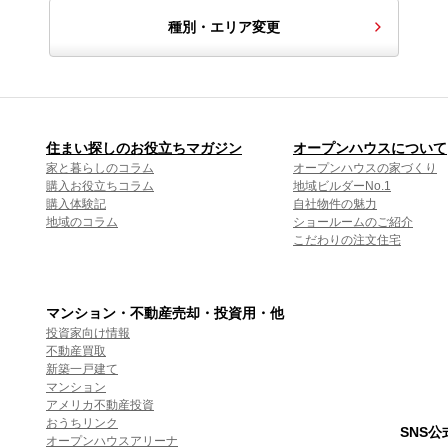
種別・エリア変更
住まい探しのお役立ちマガジン
オープンハウスについて
家と暮らしのコラム
オープンハウスの家づくり
購入お役立ちコラム
地域ビルダーNo.1
購入体験記
自社物件の魅力
地域のコラム
ショールームのご紹介
こだわりの注文住宅
マンション・不動産売却・投資用・他
投資家向け情報
不動産買取
新築一戸建て
マンション
アメリカ不動産投資
おうちリンク
SNS
オープンハウスアリーナ