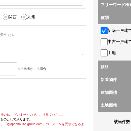
フリーワード検
関西
九州
種別
新築一戸建
中古一戸建
土地
価格
※担当者がいる場合
新着物件
建物面積
土地面積
り扱いはございませんので、ご注意ください。
たものとして承ります。
該当件数
す。
「@openhouse-group.com」のドメインを受信できるよ