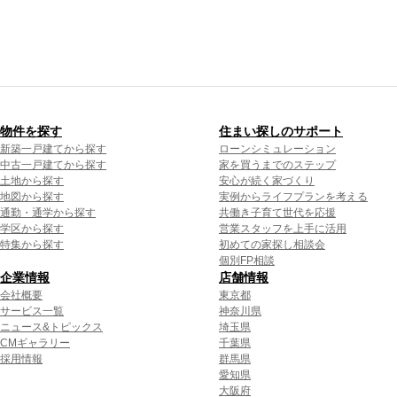
物件を探す
住まい探しのサポート
新築一戸建てから探す
ローンシミュレーション
中古一戸建てから探す
家を買うまでのステップ
土地から探す
安心が続く家づくり
地図から探す
実例からライフプランを考える
通勤・通学から探す
共働き子育て世代を応援
学区から探す
営業スタッフを上手に活用
特集から探す
初めての家探し相談会
個別FP相談
企業情報
店舗情報
会社概要
東京都
サービス一覧
神奈川県
ニュース&トピックス
埼玉県
CMギャラリー
千葉県
採用情報
群馬県
愛知県
大阪府