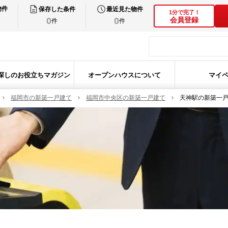
物件
保存した条件
最近見た物件
1分で完了！
0
0
会員登録
件
件
探しのお役立ちマガジン
オープンハウスについて
マイ
福岡市の新築一戸建て
福岡市中央区の新築一戸建て
天神駅の新築一