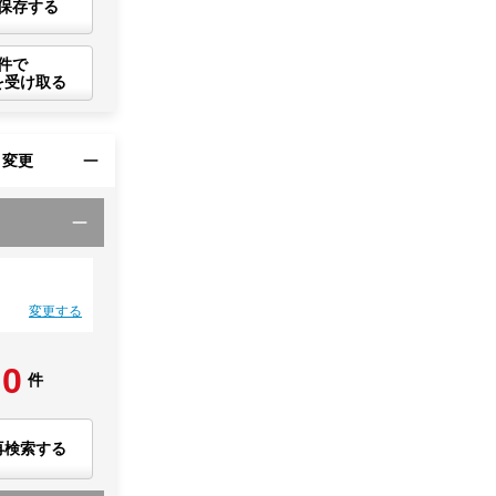
保存する
件で
を受け取る
・変更
変更する
0
件
再検索する