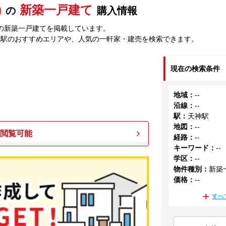
)
新築一戸建て
の
購入情報
の新築一戸建てを掲載しています。
神駅のおすすめエリアや、人気の一軒家・建売を検索できます。
現在の検索条件
地域
：
--
沿線
：
--
駅
：
天神駅
地図
：
--
も閲覧可能
経路
：
--
キーワード
：
--
学区
：
--
物件種別
：
新築
価格
：
--
すべ