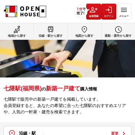
会員登録
ログイン
メニュー
地域から探す
沿線・駅から探す
地図から探す
通勤・通学から探す
七隈駅(福岡県)
新築一戸建て
の
購入情報
七隈駅で販売中の新築一戸建てを掲載しています。
会員登録すると、あなたの希望に合った七隈駅のおすすめエリア
や、人気の一軒家・建売を検索できます。
沿線・駅
変更