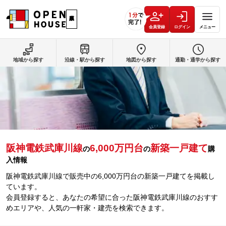
会員登録
ログイン
メニュー
地域から探す
沿線・駅から探す
地図から探す
通勤・通学から探す
阪神電鉄武庫川線
6,000万円台
新築一戸建て
の
の
購
入情報
阪神電鉄武庫川線で販売中の6,000万円台の新築一戸建てを掲載し
ています。
会員登録すると、あなたの希望に合った阪神電鉄武庫川線のおすす
めエリアや、人気の一軒家・建売を検索できます。