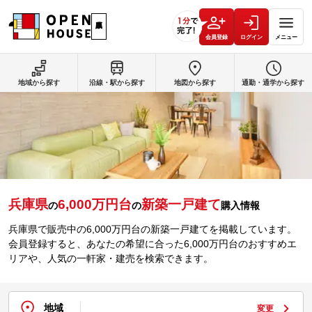
会員登録
ログイン
メニュー
地域から探す
沿線・駅から探す
地図から探す
通勤・通学から探す
兵庫県
6,000万円台
新築一戸建て
の
の
購入情報
兵庫県で販売中の
6,000万円台
の新築一戸建てを掲載しています。
会員登録すると、あなたの希望に合った
6,000万円台
のおすすめエ
リアや、人気の一軒家・建売を検索できます。
地域
変更