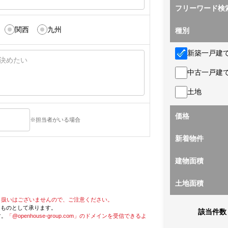
フリーワード検
関西
九州
種別
新築一戸建
中古一戸建
土地
価格
※担当者がいる場合
新着物件
建物面積
土地面積
り扱いはございませんので、ご注意ください。
たものとして承ります。
該当件数
す。
「@openhouse-group.com」のドメインを受信できるよ