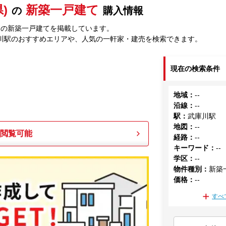
)
新築一戸建て
の
購入情報
中の新築一戸建てを掲載しています。
川駅のおすすめエリアや、人気の一軒家・建売を検索できます。
現在の検索条件
地域
：
--
沿線
：
--
駅
：
武庫川駅
地図
：
--
も閲覧可能
経路
：
--
キーワード
：
--
学区
：
--
物件種別
：
新築
価格
：
--
すべ