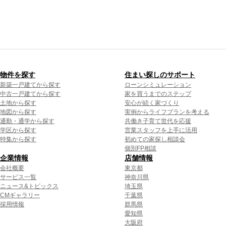
物件を探す
住まい探しのサポート
新築一戸建てから探す
ローンシミュレーション
中古一戸建てから探す
家を買うまでのステップ
土地から探す
安心が続く家づくり
地図から探す
実例からライフプランを考える
通勤・通学から探す
共働き子育て世代を応援
学区から探す
営業スタッフを上手に活用
特集から探す
初めての家探し相談会
個別FP相談
企業情報
店舗情報
会社概要
東京都
サービス一覧
神奈川県
ニュース&トピックス
埼玉県
CMギャラリー
千葉県
採用情報
群馬県
愛知県
大阪府