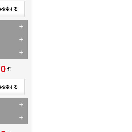
再検索する
0
件
再検索する