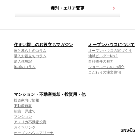
種別・エリア変更
住まい探しのお役立ちマガジン
オープンハウスについて
家と暮らしのコラム
オープンハウスの家づくり
購入お役立ちコラム
地域ビルダーNo.1
購入体験記
自社物件の魅力
地域のコラム
ショールームのご紹介
こだわりの注文住宅
マンション・不動産売却・投資用・他
投資家向け情報
不動産買取
新築一戸建て
マンション
アメリカ不動産投資
おうちリンク
SNS
オープンハウスアリーナ