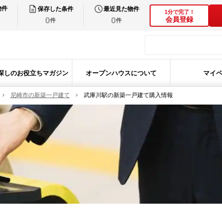
物件
保存した条件
最近見た物件
1分で完了！
0
0
会員登録
件
件
探しのお役立ちマガジン
オープンハウスについて
マイ
尼崎市の新築一戸建て
武庫川駅の新築一戸建て購入情報