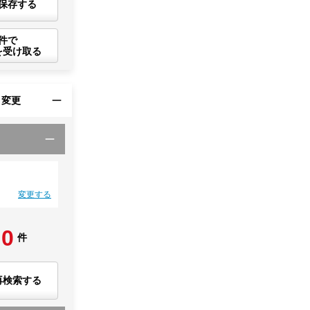
保存する
件で
を受け取る
・変更
変更する
0
件
再検索する