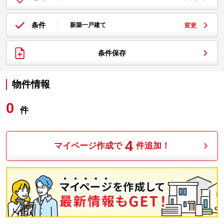
条件
新築一戸建て
変更
条件保存
物件情報
0
件
4
マイページ作成で
件追加！