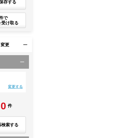
保存する
件で
を受け取る
・変更
変更する
0
件
再検索する