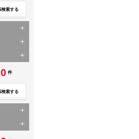
再検索する
0
件
再検索する