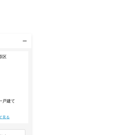
原区
一戸建て
て見る