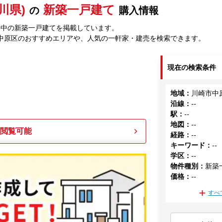
川県)
新築一戸建て
の
購入情報
売中の新築一戸建てを掲載しています。
中原区のおすすめエリアや、人気の一軒家・建売を検索できます。
現在の検索条件
地域
：
川崎市中
沿線
：
--
駅
：
--
地図
：
--
も閲覧可能
経路
：
--
キーワード
：
--
学区
：
--
物件種別
：
新築
価格
：
--
すべ