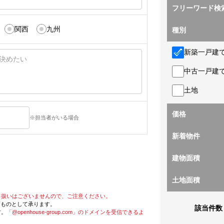
フリーワード検
関西
九州
種別
新築一戸建
中古一戸建
土地
価格
※担当者がいる場合
新着物件
建物面積
土地面積
り扱いはございませんので、ご注意ください。
たものとして承ります。
該当件数
す。
「@openhouse-group.com」のドメインを受信できるよ