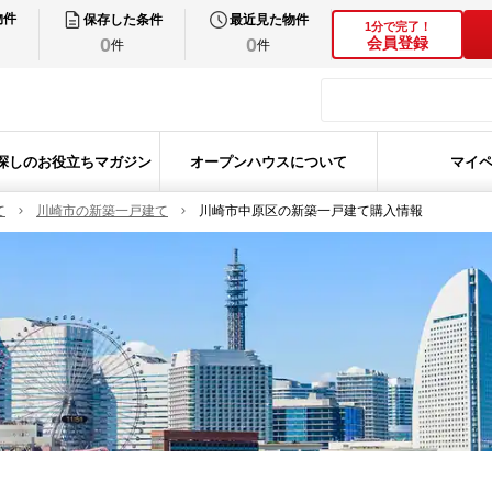
物件
保存した条件
最近見た物件
1分で完了！
0
0
会員登録
件
件
探しのお役立ちマガジン
オープンハウスについて
マイ
て
川崎市の新築一戸建て
川崎市中原区の新築一戸建て購入情報